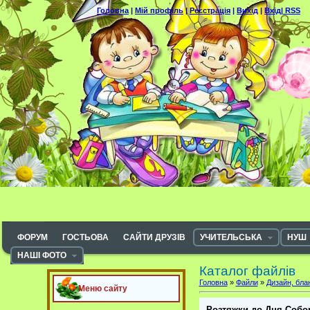
Головна
|
Мій профіль
|
Реєстрація
|
Вихід
|
Вхід|
RSS
ФОРУМ
ГОСТЬОВА
САЙТИ ДРУЗІВ
УЧИТЕЛЬСЬКА
НУШ
НАШІ ФОТО
Каталог файлів
Головна
»
Файли
»
Дизайн, бла
Меню сайту
Розтяжки до Дня Собор