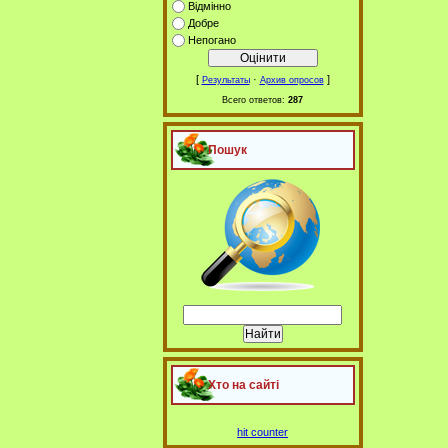
Відмінно
Добре
Непогано
[
·
]
Результаты
Архив опросов
Всего ответов:
287
Пошук
Хто на сайті
hit counter