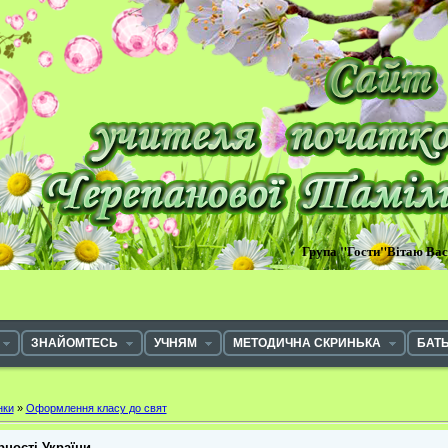
Група "Гости"Вітаю Ва
ЗНАЙОМТЕСЬ
УЧНЯМ
МЕТОДИЧНА СКРИНЬКА
БАТ
нки
»
Оформлення класу до свят
ності України