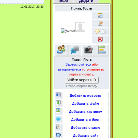
Інфо
Додати
12.01.2017, 23:49
Привіт,
Гость
Привіт,
Гість
Зареєструйтеся
або
авторизуйтеся
і отримайте всі
переваги сайту.
Увійти через uID
Стара форма входу
Добавить новость
Добавить файл
Добавить картинку
Добавить в блог
Добавить статью
Добавить сайт