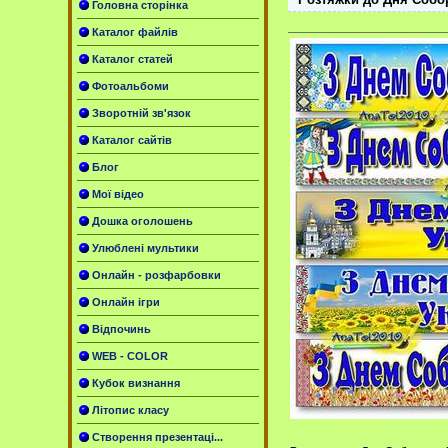
Головна сторінка
Каталог файлів
Каталог статей
Фотоальбоми
Зворотній зв'язок
Каталог сайтів
Блог
Мої відео
Дошка оголошень
Улюблені мультики
Онлайн - розфарбовки
Онлайн ігри
Відпочинь
WEB - COLOR
Кубок визнання
Літопис класу
Створення презентаці...