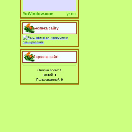
YoWindow.com
yr.no
Безпека сайту
Зараз на сайті
Онлайн всего:
1
Гостей:
1
Пользователей:
0