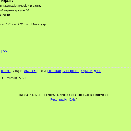
 України
 закладів, класів чи залів.
 4 окремі аркуші А4.
клеїти.
міри; 120 см Х 21 см / Мова: укр.
Л >>
до свят
|
Додав
:
ANATOL
|
Теги
:
розтяжки
,
Соборності
,
україни
,
День
:
3
|
Рейтинг
:
5.0
/
1
Додавати коментарі можуть лише зареєстровані користувачі.
[
Реєстрація
|
Вхід
]