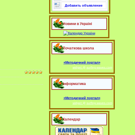
Добавить объявление
Новини в Україні
Початкова школа
«Методичний портал»
widget @
surfing-waves.com
Інформатика
«Методичний портал»
widget @
surfing-waves.com
Календар