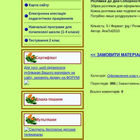
Розтяжки до Дня Соборності
Карта сайту
Збірка розтяжок для оформлення
Кожна розтяжка вже поділені на
Електронна атестація
Потрібно лише роздрукувати і с
педагогічних працівників
Кількість: 5 / Формат: jpg / Роз
Навчальні програми для
Автор: AnaTol2010
початкової школи (1-4 класи)
Тестування 2 клас
<< ЗАМОВИТИ МАТЕРІА
Сертифікат
Для того, щоб підтвертити
публікацію Вашого матеріалу на
Категорія
:
Оформлення класу 
сайті, заповніть форму на ФОРУМІ
Переглядів
:
886
|
Завантажень
Всього коментарів
:
0
Дошка пошани
Мультяшки