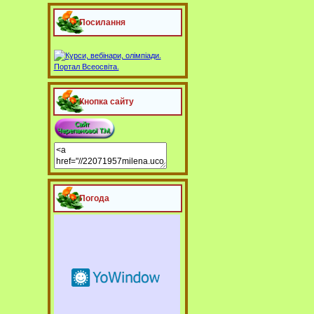
Посилання
Кнопка сайту
Погода