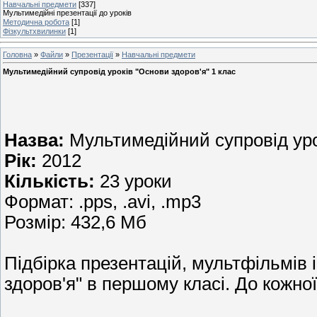
Навчальні предмети
[337]
Мультимедійні презентації до уроків
Методична робота
[1]
Фізкультхвилинки
[1]
Головна
»
Файли
»
Презентації
»
Навчальні предмети
Мультимедійний супровід уроків "Основи здоров'я" 1 клас
Назва:
Мультимедійний супровід урок
Рік:
2012
Кількість:
23 уроки
Формат: .pps, .avi, .mp3
Розмір: 432,6 Мб
Підбірка презентацій, мультфільмів 
здоров'я" в першому класі. До кожної