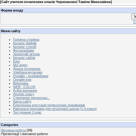
[
Сайт учителя початкових класів Черепанової Таміли Миколаївни
]
Форма входу
У
С
Меню сайту
Головна сторінка
Каталог файлів
Каталог статей
Фотоальбоми
Зворотній зв'язок
Каталог сайтів
Блог
Мої відео
Дошка оголошень
Улюблені мультики
Онлайн - розфарбовки
Онлайн ігри
Відпочинь
WEB - COLOR
Кубок визнання
Літопис класу
Створення презентаці...
Карта сайту
Електронна атестація педагогічних працівників
Навчальні програми для початкової школи (1-4 класи)
Тестування 2 клас
Categories
Виховна робота
[39]
Презентації з виховної роботи