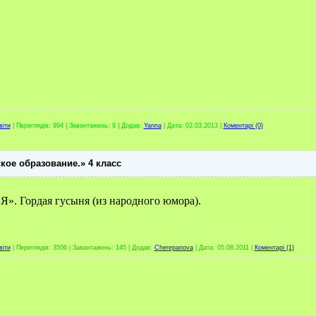
віти
|
Переглядів:
994
|
Завантажень:
9
|
Додав:
Yanna
|
Дата:
02.03.2013
|
Коментарі (0)
кое образование.» 4 класс
Я». Гордая гусыня (из народного юмора).
віти
|
Переглядів:
3506
|
Завантажень:
145
|
Додав:
Cherepanova
|
Дата:
05.08.2011
|
Коментарі (1)