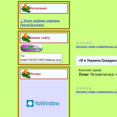
Посилання
Кнопка сайту
Конспекти уроків з громадянської ос
«Я и Украина.Гражданс
Конспект урока
Тема:
Человеческое «
Погода
Конспекти уроків з громадянської ос