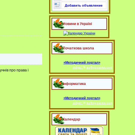
Добавить объявление
Новини в Україні
Початкова школа
«Методичний портал»
widget @
surfing-waves.com
чнів про права і
Інформатика
«Методичний портал»
widget @
surfing-waves.com
Календар