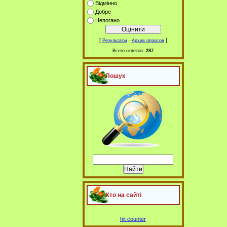
Відмінно
Добре
Непогано
[
·
]
Результаты
Архив опросов
Всего ответов:
287
Пошук
Хто на сайті
hit counter