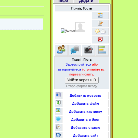
Інфо
Додати
Привіт,
Гость
Привіт,
Гість
Зареєструйтеся
або
авторизуйтеся
і отримайте всі
переваги сайту.
Увійти через uID
Стара форма входу
Добавить новость
Добавить файл
Добавить картинку
Добавить в блог
Добавить статью
Добавить сайт