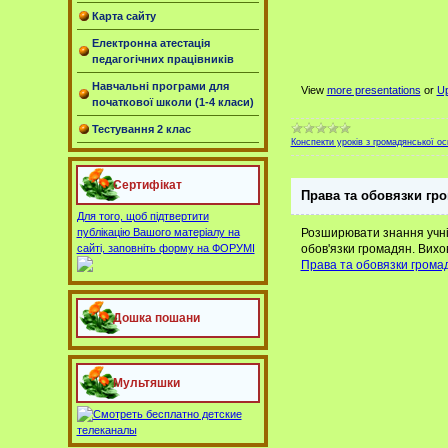
Карта сайту
Електронна атестація
педагогічних працівників
Навчальні програми для
View
more presentations
or
Up
початкової школи (1-4 класи)
Тестування 2 клас
Конспекти уроків з громадянської ос
Сертифікат
Права та обовязки гр
Для того, щоб підтвертити
Розширювати знання учнів
публікацію Вашого матеріалу на
обов'язки громадян. Вихов
сайті, заповніть форму на ФОРУМІ
Права та обовязки грома
Дошка пошани
Мультяшки