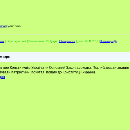
load
your own.
віти
|
Переглядів:
747
|
Завантажень:
2
|
Додав:
Cherepanova
|
Дата:
25.11.2013
|
Коментарі (0)
омадян
 про Конституцію України як Основний Закон держави. Поглиблювати знання у
увати патріотичні почуття, повагу до Конституції України.
дян