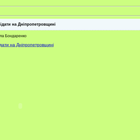
двідати на Дніпропетровщині
ила Бондаренко
відати на Дніпропетровщині