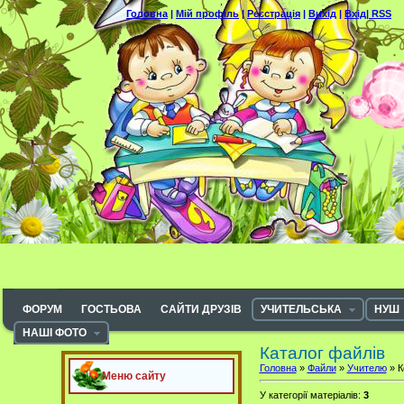
Головна
|
Мій профіль
|
Реєстрація
|
Вихід
|
Вхід|
RSS
ФОРУМ
ГОСТЬОВА
САЙТИ ДРУЗІВ
УЧИТЕЛЬСЬКА
НУШ
НАШІ ФОТО
Каталог файлів
Головна
»
Файли
»
Учителю
» К
Меню сайту
У категорії матеріалів
:
3