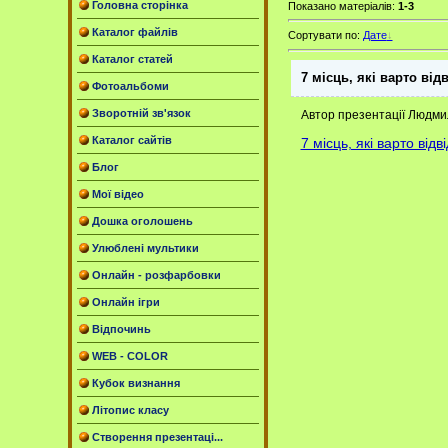
Головна сторінка
Показано матеріалів
:
1-3
Каталог файлів
Сортувати по
:
Дате
Каталог статей
7 місць, які варто ві
Фотоальбоми
Зворотній зв'язок
Автор презентації Людм
Каталог сайтів
7 місць, які варто від
Блог
Мої відео
Дошка оголошень
Улюблені мультики
Онлайн - розфарбовки
Онлайн ігри
Відпочинь
WEB - COLOR
Кубок визнання
Літопис класу
Створення презентаці...