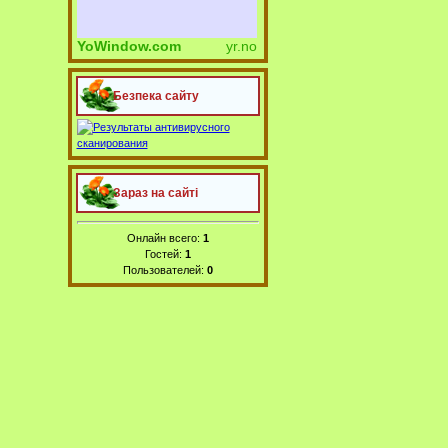
YoWindow.com
yr.no
Безпека сайту
Зараз на сайті
Онлайн всего:
1
Гостей:
1
Пользователей:
0