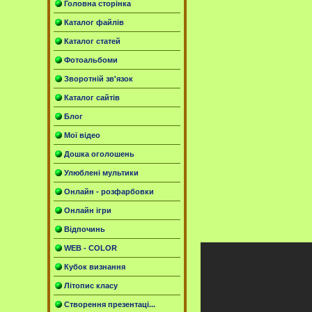
Головна сторінка
Каталог файлів
Каталог статей
Фотоальбоми
Зворотній зв'язок
Каталог сайтів
Блог
Мої відео
Дошка оголошень
Улюблені мультики
Онлайн - розфарбовки
Онлайн ігри
Відпочинь
WEB - COLOR
Кубок визнання
Літопис класу
Створення презентаці...