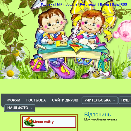
Головна
|
Мій профіль
|
Реєстрація
|
Вихід
|
Вхід|
RSS
ФОРУМ
ГОСТЬОВА
САЙТИ ДРУЗІВ
УЧИТЕЛЬСЬКА
НУШ
НАШІ ФОТО
Відпочинь
Моя улюблена музика
Меню сайту