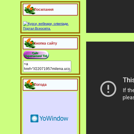
Посилання
Кнопка сайту
Погода