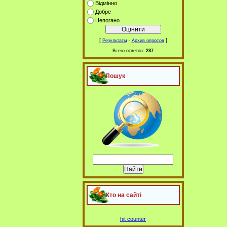
Відмінно
Добре
Непогано
[
·
]
Результаты
Архив опросов
Всего ответов:
287
Пошук
Хто на сайті
hit counter