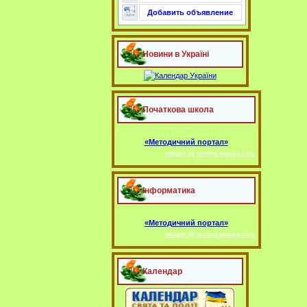
Добавить объявление
Новини в Україні
Початкова школа
«Методичний портал»
widget @
surfing-waves.com
Інформатика
«Методичний портал»
widget @
surfing-waves.com
Календар