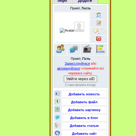
Інфо
Додати
Привіт,
Гость
Привіт,
Гість
Зареєструйтеся
або
авторизуйтеся
і отримайте всі
переваги сайту.
Увійти через uID
Стара форма входу
Добавить новость
Добавить файл
Добавить картинку
Добавить в блог
Добавить статью
Добавить сайт