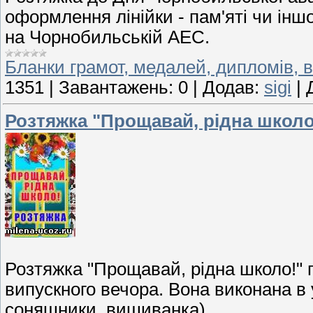
оформлення лінійки - пам'яті чи іншо
на Чорнобильській АЕС.
Бланки грамот, медалей, дипломів, в
1351
|
Завантажень:
0
|
Додав:
sigi
|
Розтяжка "Прощавай, рідна школо
Розтяжка "Прощавай, рідна школо!" 
випускного вечора. Вона виконана в 
соняшники, вишиванка).