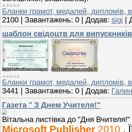
Бланки грамот, медалей, дипломів, в
2100
|
Завантажень:
0
|
Додав:
sigi
|
шаблон свідоцтв для випускників
Бланки грамот, медалей, дипломів, в
3441
|
Завантажень:
0
|
Додав:
Гали
Газета " З Днем Учителя!"
Вітальна листівка до "Дня Вчителя!"
Microsoft Publisher
2010
. 