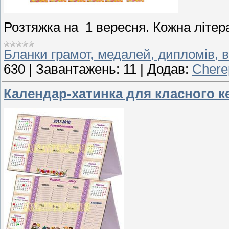
Розтяжка на 1 вересня. Кожна літер
Бланки грамот, медалей, дипломів, в
630
|
Завантажень:
11
|
Додав:
Chere
Календар-хатинка для класного к