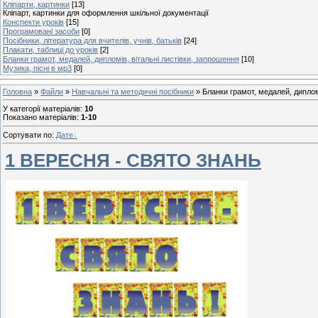
Кліпарти, картинки
[13]
Кліпарт, картинки для оформлення шкільної документації
Конспекти уроків
[15]
Програмовані засоби
[0]
Посібники, література для вчителів, учнів, батьків
[24]
Плакати, таблиці до уроків
[2]
Бланки грамот, медалей, дипломів, вітальні листівки, запрошення
[10]
Музика, пісні в мр3
[0]
Головна
»
Файли
»
Навчальні та методичні посібники
» Бланки грамот, медалей, диплом
У категорії матеріалів
:
10
Показано матеріалів
:
1-10
Сортувати по
:
Дате
1 ВЕРЕСНЯ - СВЯТО ЗНАНЬ