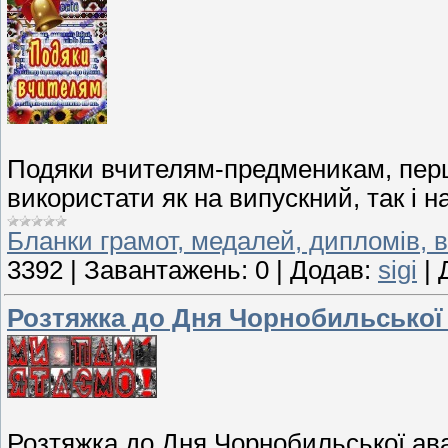
Подяки вчителям-предменикам, перші
використати як на випускний, так і н
Бланки грамот, медалей, дипломів, в
3392
|
Завантажень:
0
|
Додав:
sigi
|
Розтяжка до Дня Чорнобильської а
Розтяжка до Дня Чорнобильської аварі