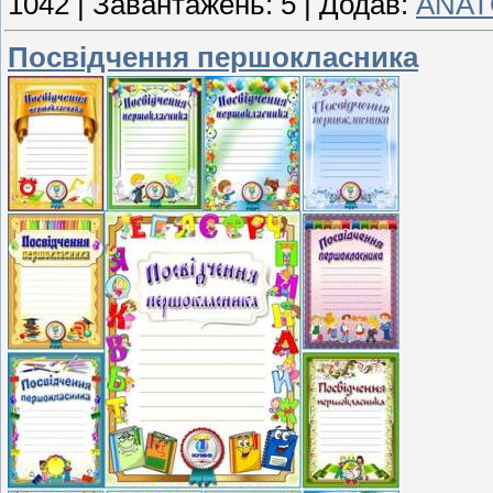
1042
|
Завантажень:
5
|
Додав:
ANAT
Посвідчення першокласника