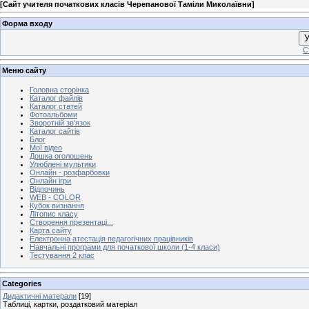
[
Сайт учителя початкових класів Черепанової Таміли Миколаївни
]
Форма входу
У
С
Меню сайту
Головна сторінка
Каталог файлів
Каталог статей
Фотоальбоми
Зворотній зв'язок
Каталог сайтів
Блог
Мої відео
Дошка оголошень
Улюблені мультики
Онлайн - розфарбовки
Онлайн ігри
Відпочинь
WEB - COLOR
Кубок визнання
Літопис класу
Створення презентаці...
Карта сайту
Електронна атестація педагогічних працівників
Навчальні програми для початкової школи (1-4 класи)
Тестування 2 клас
Categories
Дидактичні матерали
[19]
Таблиці, картки, роздатковий матеріал