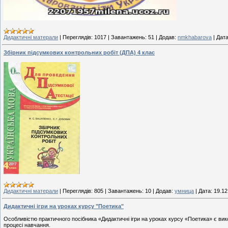
Дидактичні матерали
|
Переглядів:
1017
|
Завантажень:
51
|
Додав:
nmkhabarova
|
Дата
Збірник підсумкових контрольних робіт (ДПА) 4 клас
Дидактичні матерали
|
Переглядів:
805
|
Завантажень:
10
|
Додав:
умница
|
Дата:
19.12
Дидактичні ігри на уроках курсу "Поетика"
Особливістю практичного посібника «Дидактичні ігри на уроках курсу «Поетика» є вико
процесі навчання.