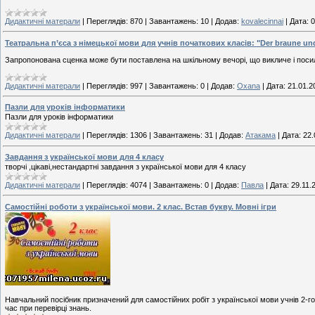
Дидактичні матерали
|
Переглядів:
870
|
Завантажень:
10
|
Додав:
kovalecinnai
|
Дата:
0
Театральна п’єса з німецької мови для учнів початкових класів: "Der braune und
Запропонована сценка може бути поставлена на шкільному вечорі, що викличе і посил
Дидактичні матерали
|
Переглядів:
997
|
Завантажень:
0
|
Додав:
Oxana
|
Дата:
21.01.2
Пазли для уроків інформатики
Пазли для уроків інформатики
Дидактичні матерали
|
Переглядів:
1306
|
Завантажень:
31
|
Додав:
Атакама
|
Дата:
22.
Завдання з української мови для 4 класу
творчі ,цікаві,нестандартні завдання з української мови для 4 класу
Дидактичні матерали
|
Переглядів:
4074
|
Завантажень:
0
|
Додав:
Павла
|
Дата:
29.11.
Самостійні роботи з української мови. 2 клас. Встав букву. Мовні ігри
Навчальний посібник призначений для самостійних робіт з української мови учнів 2-го
час при перевірці знань.