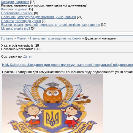
Кліпарти, картинки
[13]
Кліпарт, картинки для оформлення шкільної документації
Конспекти уроків
[15]
Програмовані засоби
[0]
Посібники, література для вчителів, учнів, батьків
[24]
Плакати, таблиці до уроків
[2]
Бланки грамот, медалей, дипломів, вітальні листівки, запрошення
[10]
Музика, пісні в мр3
[0]
Головна
»
Файли
»
Навчальні та методичні посібники
» Дидактичні матерали
У категорії матеріалів
:
19
Показано матеріалів
:
1-10
Сортувати по
:
Дате
Н.М. Хабарова. Завдання для розвитку комунікативної і соціальної обдарован
Практичні завдання для комунікативного і соціального виду обдарованості учнів поча