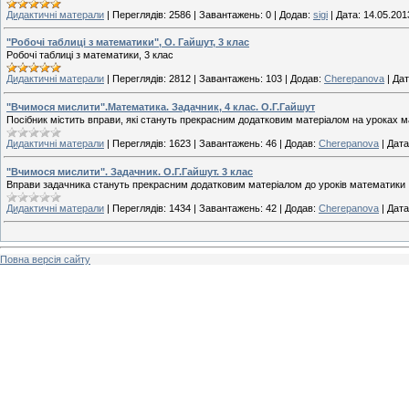
Дидактичні матерали
|
Переглядів:
2586
|
Завантажень:
0
|
Додав:
sigi
|
Дата:
14.05.201
"Робочі таблиці з математики", О. Гайшут, 3 клас
Робочі таблиці з математики, 3 клас
Дидактичні матерали
|
Переглядів:
2812
|
Завантажень:
103
|
Додав:
Cherepanova
|
Дат
"Вчимося мислити".Математика. Задачник, 4 клас. О.Г.Гайшут
Посібник містить вправи, які стануть прекрасним додатковим матеріалом на уроках 
Дидактичні матерали
|
Переглядів:
1623
|
Завантажень:
46
|
Додав:
Cherepanova
|
Дата
"Вчимося мислити". Задачник. О.Г.Гайшут. 3 клас
Вправи задачника стануть прекрасним додатковим матеріалом до уроків математики
Дидактичні матерали
|
Переглядів:
1434
|
Завантажень:
42
|
Додав:
Cherepanova
|
Дата
Повна версія сайту