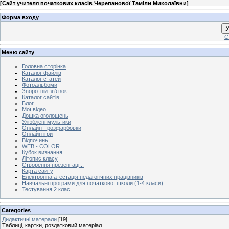
[
Сайт учителя початкових класів Черепанової Таміли Миколаївни
]
Форма входу
У
С
Меню сайту
Головна сторінка
Каталог файлів
Каталог статей
Фотоальбоми
Зворотній зв'язок
Каталог сайтів
Блог
Мої відео
Дошка оголошень
Улюблені мультики
Онлайн - розфарбовки
Онлайн ігри
Відпочинь
WEB - COLOR
Кубок визнання
Літопис класу
Створення презентаці...
Карта сайту
Електронна атестація педагогічних працівників
Навчальні програми для початкової школи (1-4 класи)
Тестування 2 клас
Categories
Дидактичні матерали
[19]
Таблиці, картки, роздатковий матеріал