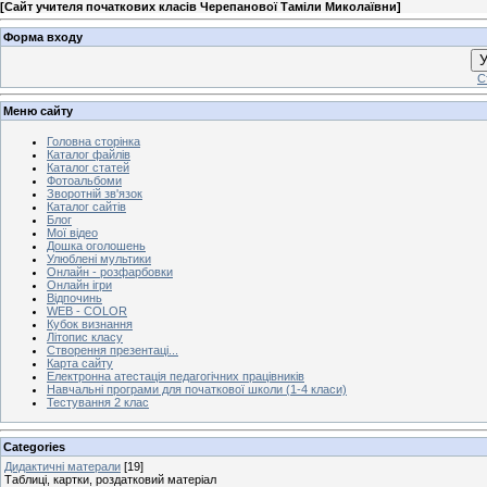
[
Сайт учителя початкових класів Черепанової Таміли Миколаївни
]
Форма входу
У
С
Меню сайту
Головна сторінка
Каталог файлів
Каталог статей
Фотоальбоми
Зворотній зв'язок
Каталог сайтів
Блог
Мої відео
Дошка оголошень
Улюблені мультики
Онлайн - розфарбовки
Онлайн ігри
Відпочинь
WEB - COLOR
Кубок визнання
Літопис класу
Створення презентаці...
Карта сайту
Електронна атестація педагогічних працівників
Навчальні програми для початкової школи (1-4 класи)
Тестування 2 клас
Categories
Дидактичні матерали
[19]
Таблиці, картки, роздатковий матеріал