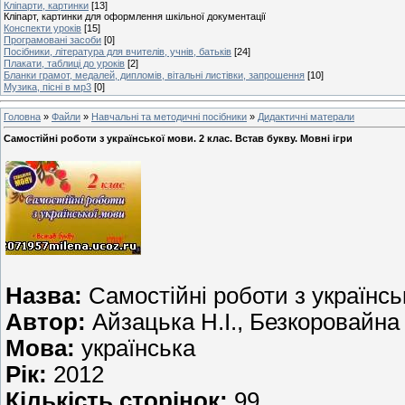
Кліпарти, картинки
[13]
Кліпарт, картинки для оформлення шкільної документації
Конспекти уроків
[15]
Програмовані засоби
[0]
Посібники, література для вчителів, учнів, батьків
[24]
Плакати, таблиці до уроків
[2]
Бланки грамот, медалей, дипломів, вітальні листівки, запрошення
[10]
Музика, пісні в мр3
[0]
Головна
»
Файли
»
Навчальні та методичні посібники
»
Дидактичні матерали
Самостійні роботи з української мови. 2 клас. Встав букву. Мовні ігри
Назва:
Самостійні роботи з українськ
Автор:
Айзацька Н.І., Безкоровайна
Мова:
українська
Рік:
2012
Кількість сторінок:
99