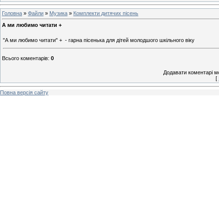
Головна
»
Файли
»
Музика
»
Комплекти дитячих пісень
А ми любимо читати +
"А ми любимо читати" + - гарна пісенька для дітей молодшого шкільного віку
Всього коментарів
:
0
Додавати коментарі м
[
Повна версія сайту