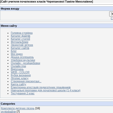
[
Сайт учителя початкових класів Черепанової Таміли Миколаївни
]
Форма входу
У
С
Меню сайту
Головна сторінка
Каталог файлів
Каталог статей
Фотоальбоми
Зворотній зв'язок
Каталог сайтів
Блог
Мої відео
Дошка оголошень
Улюблені мультики
Онлайн - розфарбовки
Онлайн ігри
Відпочинь
WEB - COLOR
Кубок визнання
Літопис класу
Створення презентаці...
Карта сайту
Електронна атестація педагогічних працівників
Навчальні програми для початкової школи (1-4 класи)
Тестування 2 клас
Categories
Комплекти дитячих пісень
[16]
аудіофайли
[7]