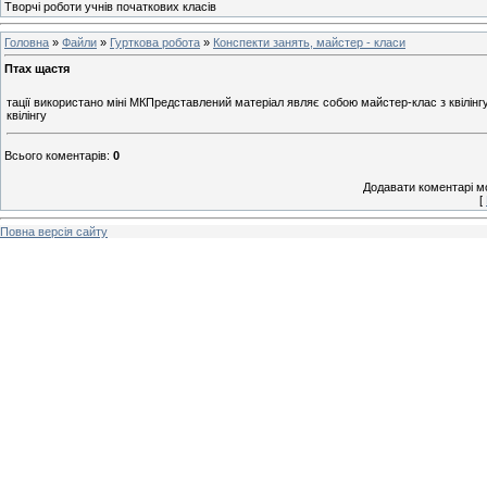
Творчі роботи учнів початкових класів
Головна
»
Файли
»
Гурткова робота
»
Конспекти занять, майстер - класи
Птах щастя
тації використано міні МКПредставлений матеріал являє собою майстер-клас з квілінгу
квілінгу
Всього коментарів
:
0
Додавати коментарі м
[
Повна версія сайту