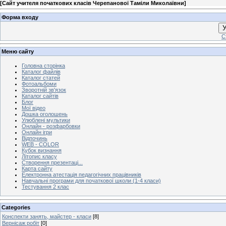
[
Сайт учителя початкових класів Черепанової Таміли Миколаївни
]
Форма входу
У
С
Меню сайту
Головна сторінка
Каталог файлів
Каталог статей
Фотоальбоми
Зворотній зв'язок
Каталог сайтів
Блог
Мої відео
Дошка оголошень
Улюблені мультики
Онлайн - розфарбовки
Онлайн ігри
Відпочинь
WEB - COLOR
Кубок визнання
Літопис класу
Створення презентаці...
Карта сайту
Електронна атестація педагогічних працівників
Навчальні програми для початкової школи (1-4 класи)
Тестування 2 клас
Categories
Конспекти занять, майстер - класи
[8]
Вернісаж робіт
[0]