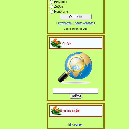
Відмінно
Добре
Непогано
[
·
]
Результаты
Архив опросов
Всего ответов:
287
Пошук
Хто на сайті
hit counter