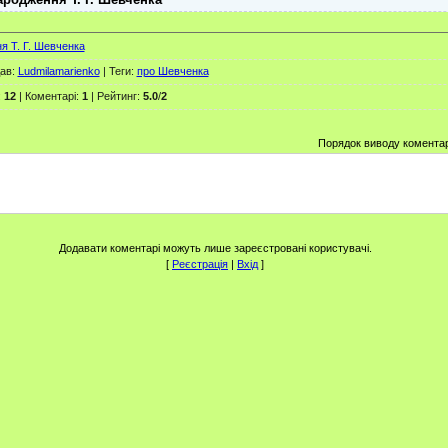
я Т. Г. Шевченка
ав
:
Ludmilamarienko
|
Теги
:
про Шевченка
:
12
|
Коментарі
:
1
|
Рейтинг
:
5.0
/
2
Порядок виводу коментар
Додавати коментарі можуть лише зареєстровані користувачі.
[
Реєстрація
|
Вхід
]