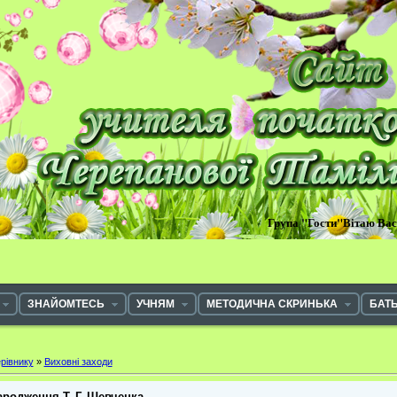
Група "Гости"Вітаю Ва
ЗНАЙОМТЕСЬ
УЧНЯМ
МЕТОДИЧНА СКРИНЬКА
БАТ
рівнику
»
Виховні заходи
ародження Т. Г. Шевченка