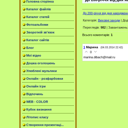
Головна сторінка
Каталог файлів
До 200-річчя від дня народженн
Каталог статей
Категорія
:
Виховні заходи
|
Дод
Фотоальбоми
Переглядів
:
982
|
Завантажень
Зворотній зв'язок
Всього коментарів
:
1
Каталог сайтів
1
Марина
(04.03.2014 22:42)
Блог
0
Мої відео
marina.dibach@mail.ru
Дошка оголошень
Улюблені мультики
Онлайн - розфарбовки
Онлайн ігри
Відпочинь
WEB - COLOR
Кубок визнання
Літопис класу
Створення презентаці...