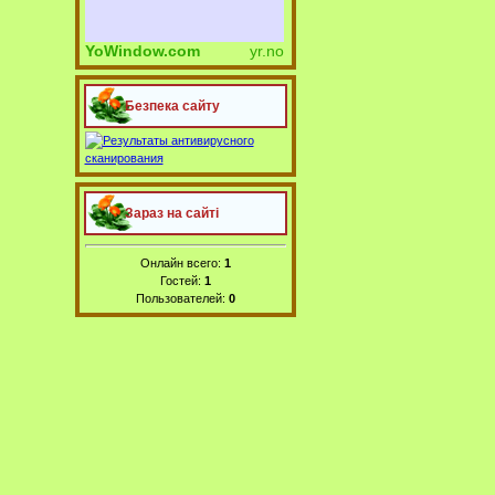
YoWindow.com
yr.no
Безпека сайту
Зараз на сайті
Онлайн всего:
1
Гостей:
1
Пользователей:
0