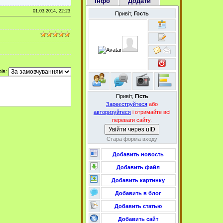
Інфо
Додати
01.03.2014, 22:23
Привіт,
Гость
ів:
Привіт,
Гість
Зареєструйтеся
або
авторизуйтеся
і отримайте всі
переваги сайту.
Увійти через uID
Стара форма входу
Добавить новость
Добавить файл
Добавить картинку
Добавить в блог
Добавить статью
Добавить сайт