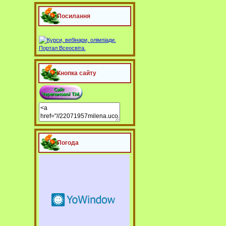
Посилання
Кнопка сайту
Погода