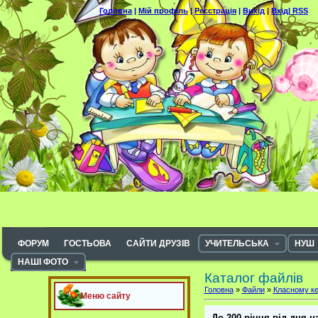
Головна
|
Мій профіль
|
Реєстрація
|
Вихід
|
Вхід|
RSS
ФОРУМ
ГОСТЬОВА
САЙТИ ДРУЗІВ
УЧИТЕЛЬСЬКА
НУШ
НАШІ ФОТО
Каталог файлів
Головна
»
Файли
»
Класному ке
Меню сайту
До 200-річчя від дня н