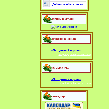
Добавить объявление
Новини в Україні
Початкова школа
«Методичний портал»
widget @
surfing-waves.com
Інформатика
«Методичний портал»
widget @
surfing-waves.com
Календар