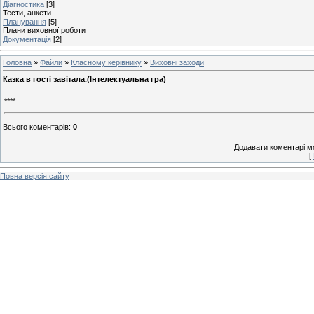
Діагностика
[3]
Тести, анкети
Планування
[5]
Плани виховної роботи
Документація
[2]
Головна
»
Файли
»
Класному керівнику
»
Виховні заходи
Казка в гості завітала.(Інтелектуальна гра)
****
Всього коментарів
:
0
Додавати коментарі м
[
Повна версія сайту