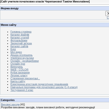
[
Сайт учителя початкових класів Черепанової Таміли Миколаївни
]
Форма входу
У
С
Меню сайту
Головна сторінка
Каталог файлів
Каталог статей
Фотоальбоми
Зворотній зв'язок
Каталог сайтів
Блог
Мої відео
Дошка оголошень
Улюблені мультики
Онлайн - розфарбовки
Онлайн ігри
Відпочинь
WEB - COLOR
Кубок визнання
Літопис класу
Створення презентаці...
Карта сайту
Електронна атестація педагогічних працівників
Навчальні програми для початкової школи (1-4 класи)
Тестування 2 клас
Categories
Виховні заходи
[41]
Розробки виховних заходів, плани виховної роботи, методичні рекомендації