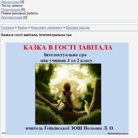
Діагностика
[3]
Тести, анкети
Планування
[5]
Плани виховної роботи
Документація
[2]
Головна
»
Файли
»
Класному керівнику
»
Виховні заходи
Казка в гості завітала. Інтелектуальна гра
***