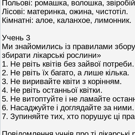
Польові: ромашка, волошка, звіробій
Лісові: материнка, ожина, чистотіл.
Кімнатні: алое, каланхое, лимонник.
Учень 3
Ми знайомились із правилами збору 
збирати лікарські рослини»
1. Не рвіть квітів без зайвої потреби.
2. Не рвіть їх багато, а лише кілька.
3. Не виривайте квіти з корінням.
4. Не рвіть останньої квітки.
5. Не витоптуйте і не ламайте останн
6. Насаджуйте і доглядайте за ними.
7. Зупиняйте тих, хто порушує ці пр
Повідомлення учнів про ті лікарські