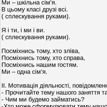
Ми – шкільна сім’я.
В цьому класі друзі всі.
( сплескування руками).
Я і ти, і ми і ви.
( сплескування руками).
Посміхнись тому, хто зліва,
Посміхнись тому, хто справа,
Посміхнись нашим гостям.
Ми – одна сім’я.
II. Мотивація діяльності, повідомле
- Прочитайте тему нашого заняття та
- Чим ми будемо займатись?
-Хто може сформулювати тему нашо