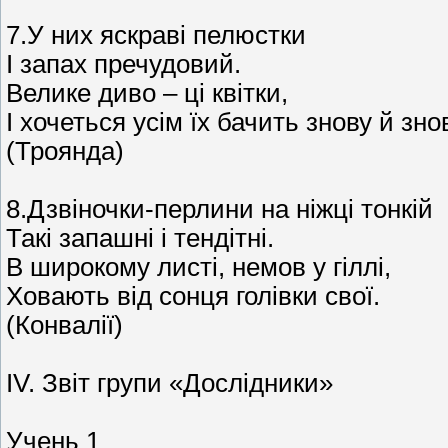
7.У них яскраві пелюстки
І запах пречудовий.
Велике диво – ці квітки,
І хочеться усім їх бачить знову й знов
(Троянда)
8.Дзвіночки-перлини на ніжці тонкій
Такі запашні і тендітні.
В широкому листі, немов у гіллі,
Ховають від сонця голівки свої.
(Конвалії)
IV. Звіт групи «Дослідники»
Учень 1