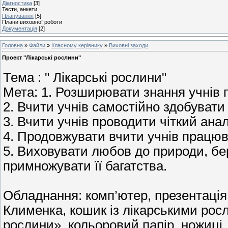
Діагностика
[3]
Тести, анкети
Планування
[5]
Плани виховної роботи
Документація
[2]
Головна
»
Файли
»
Класному керівнику
»
Виховні заходи
Проект "Лікарські рослини"
Тема : " Лікарські рослини"
Мета: 1. Розширювати знання учнів п
2. Вчити учнів самостійно здобувати
3. Вчити учнів проводити чіткий анал
4. Продовжувати вчити учнів працюв
5. Виховувати любов до природи, бе
примножувати її багатства.
Обладнання: комп’ютер, презентація
Клименка, кошик із лікарськими рос
рослини», кольоровий папір, ножиці,