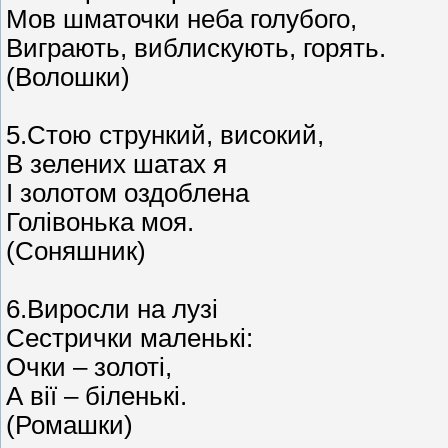
Мов шматочки неба голубого,
Виграють, виблискують, горять.
(Волошки)
5.Стою стрункий, високий,
В зелених шатах я
І золотом оздоблена
Голівонька моя.
(Соняшник)
6.Виросли на лузі
Сестрички маленькі:
Очки – золоті,
А вії – біленькі.
(Ромашки)