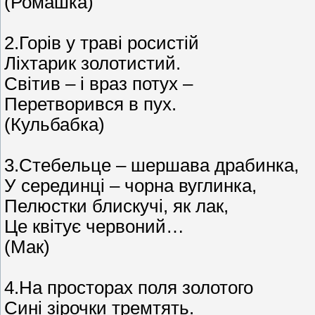
(Ромашка)
2.Горів у траві росистій
Ліхтарик золотистий.
Світив – і враз потух –
Перетворився в пух.
(Кульбабка)
3.Стебельце – шершава драбинка,
У серединці – чорна вуглинка,
Пелюстки блискучі, як лак,
Це квітує червоний…
(Мак)
4.На просторах поля золотого
Сині зірочки тремтять.