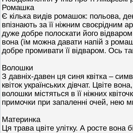
Ромашка
Є кілька видів ромашок: польова, де
впізнають за її ніжним своєрідним а
дуже добре полоскати його відваром ц
вона (їм можна давати напій з ромашк
добре промивати її відваром. Ось так
Волошки
З давніх-давен ця синя квітка – сим
квіток українських дівчат. Цвіте вон
волошки містяться в її ніжних квіто
примочки при запаленні очей, нею м
Материнка
Ця трава цвіте улітку. А росте вона бі