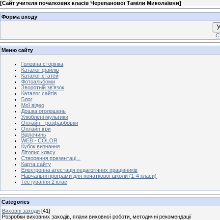
[
Сайт учителя початкових класів Черепанової Таміли Миколаївни
]
Форма входу
У
С
Меню сайту
Головна сторінка
Каталог файлів
Каталог статей
Фотоальбоми
Зворотній зв'язок
Каталог сайтів
Блог
Мої відео
Дошка оголошень
Улюблені мультики
Онлайн - розфарбовки
Онлайн ігри
Відпочинь
WEB - COLOR
Кубок визнання
Літопис класу
Створення презентаці...
Карта сайту
Електронна атестація педагогічних працівників
Навчальні програми для початкової школи (1-4 класи)
Тестування 2 клас
Categories
Виховні заходи
[41]
Розробки виховних заходів, плани виховної роботи, методичні рекомендації