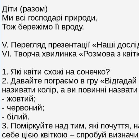
Діти (разом)
Ми всі господарі природи,
Тож бережімо її вроду.
V. Перегляд презентації «Наші досл
VI. Творча хвилинка «Розмова з квіт
1. Які квіти схожі на сонечко?
2. Давайте пограємо в гру «Відгадай
називати колір, а ви повинні назвати
- жовтий;
- червоний;
- білий.
3. Поміркуйте над тим, які почуття, 
себе цією квіткою – спробуй визначит