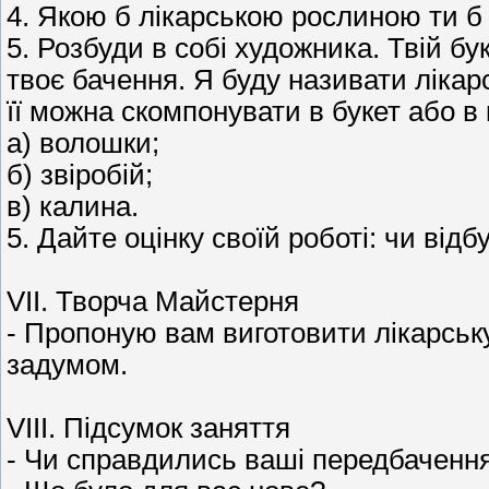
4. Якою б лікарською рослиною ти б
5. Розбуди в собі художника. Твій бу
твоє бачення. Я буду називати лікар
її можна скомпонувати в букет або в
а) волошки;
б) звіробій;
в) калина.
5. Дайте оцінку своїй роботі: чи від
VII. Творча Майстерня
- Пропоную вам виготовити лікарську
задумом.
VIII. Підсумок заняття
- Чи справдились ваші передбаченн