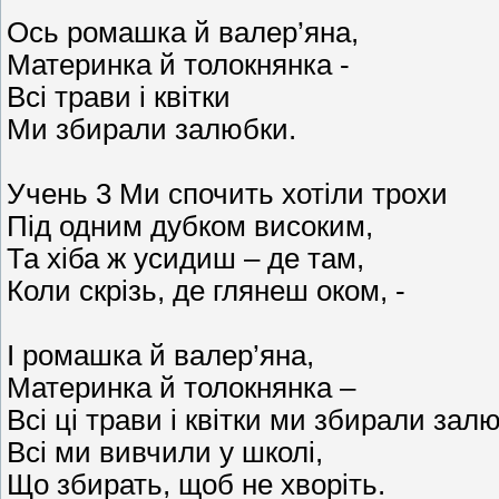
Ось ромашка й валер’яна,
Материнка й толокнянка -
Всі трави і квітки
Ми збирали залюбки.
Учень 3 Ми спочить хотіли трохи
Під одним дубком високим,
Та хіба ж усидиш – де там,
Коли скрізь, де глянеш оком, -
І ромашка й валер’яна,
Материнка й толокнянка –
Всі ці трави і квітки ми збирали зал
Всі ми вивчили у школі,
Що збирать, щоб не хворіть.