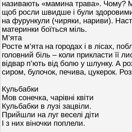
називають «мамина трава». Чому? Ма
щоб росли швидше і були здоровими.
на фурункули (чиряки, нариви). Настій
материнки боїться міль.
М’ята
Росте м’ята на городах і в лісах, по
головний біль – коли прикласти її лис
відвар п’ють від болю у шлунку. А ро
сиром, булочок, печива, цукерок. Ро
Кульбабки
Мов сонечка, чарівні квіти
Кульбабки в лузі зацвіли.
Прийшли на луг веселі діти
І з них віночки поплели.