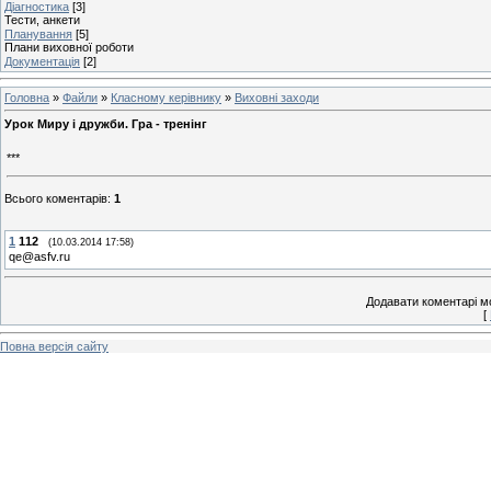
Діагностика
[3]
Тести, анкети
Планування
[5]
Плани виховної роботи
Документація
[2]
Головна
»
Файли
»
Класному керівнику
»
Виховні заходи
Урок Миру і дружби. Гра - тренінг
***
Всього коментарів
:
1
1
112
(10.03.2014 17:58)
qe@asfv.ru
Додавати коментарі м
[
Повна версія сайту