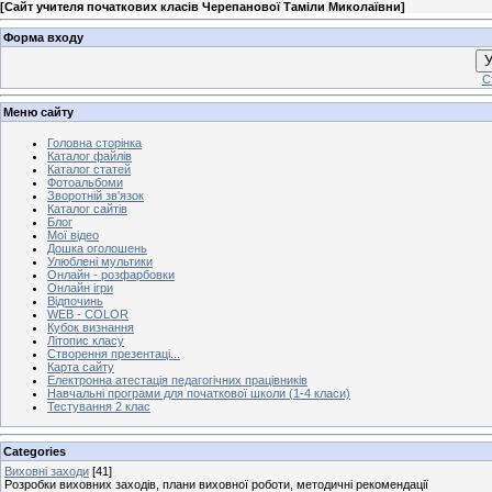
[
Сайт учителя початкових класів Черепанової Таміли Миколаївни
]
Форма входу
У
С
Меню сайту
Головна сторінка
Каталог файлів
Каталог статей
Фотоальбоми
Зворотній зв'язок
Каталог сайтів
Блог
Мої відео
Дошка оголошень
Улюблені мультики
Онлайн - розфарбовки
Онлайн ігри
Відпочинь
WEB - COLOR
Кубок визнання
Літопис класу
Створення презентаці...
Карта сайту
Електронна атестація педагогічних працівників
Навчальні програми для початкової школи (1-4 класи)
Тестування 2 клас
Categories
Виховні заходи
[41]
Розробки виховних заходів, плани виховної роботи, методичні рекомендації