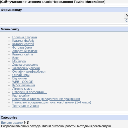
[
Сайт учителя початкових класів Черепанової Таміли Миколаївни
]
Форма входу
У
С
Меню сайту
Головна сторінка
Каталог файлів
Каталог статей
Фотоальбоми
Зворотній зв'язок
Каталог сайтів
Блог
Мої відео
Дошка оголошень
Улюблені мультики
Онлайн - розфарбовки
Онлайн ігри
Відпочинь
WEB - COLOR
Кубок визнання
Літопис класу
Створення презентаці...
Карта сайту
Електронна атестація педагогічних працівників
Навчальні програми для початкової школи (1-4 класи)
Тестування 2 клас
Categories
Виховні заходи
[41]
Розробки виховних заходів, плани виховної роботи, методичні рекомендації