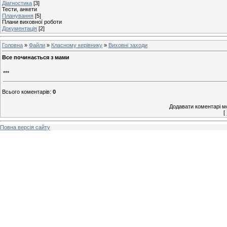
Діагностика
[3]
Тести, анкети
Планування
[5]
Плани виховної роботи
Документація
[2]
Головна
»
Файли
»
Класному керівнику
»
Виховні заходи
Все починається з мами
***
Всього коментарів
:
0
Додавати коментарі м
[
Повна версія сайту