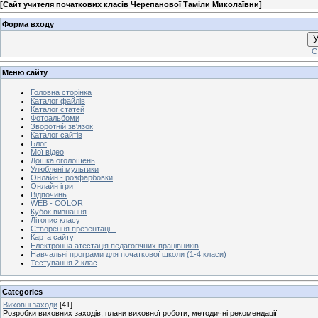
[
Сайт учителя початкових класів Черепанової Таміли Миколаївни
]
Форма входу
У
С
Меню сайту
Головна сторінка
Каталог файлів
Каталог статей
Фотоальбоми
Зворотній зв'язок
Каталог сайтів
Блог
Мої відео
Дошка оголошень
Улюблені мультики
Онлайн - розфарбовки
Онлайн ігри
Відпочинь
WEB - COLOR
Кубок визнання
Літопис класу
Створення презентаці...
Карта сайту
Електронна атестація педагогічних працівників
Навчальні програми для початкової школи (1-4 класи)
Тестування 2 клас
Categories
Виховні заходи
[41]
Розробки виховних заходів, плани виховної роботи, методичні рекомендації