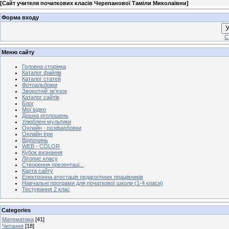
[
Сайт учителя початкових класів Черепанової Таміли Миколаївни
]
Форма входу
У
С
Меню сайту
Головна сторінка
Каталог файлів
Каталог статей
Фотоальбоми
Зворотній зв'язок
Каталог сайтів
Блог
Мої відео
Дошка оголошень
Улюблені мультики
Онлайн - розфарбовки
Онлайн ігри
Відпочинь
WEB - COLOR
Кубок визнання
Літопис класу
Створення презентаці...
Карта сайту
Електронна атестація педагогічних працівників
Навчальні програми для початкової школи (1-4 класи)
Тестування 2 клас
Categories
Математика
[41]
Читання
[18]