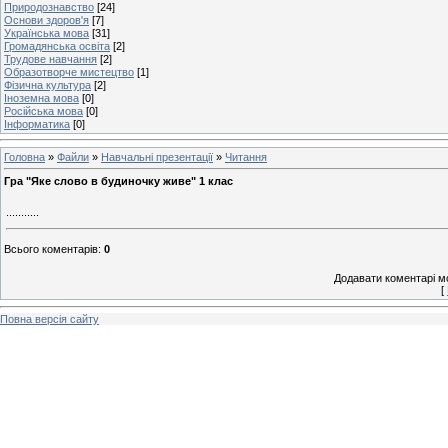
Природознавство
[24]
Основи здоров'я
[7]
Українська мова
[31]
Громадянська освіта
[2]
Трудове навчання
[2]
Образотворче мистецтво
[1]
Фізична культура
[2]
Іноземна мова
[0]
Російська мова
[0]
Інформатика
[0]
Головна
»
Файли
»
Навчальні презентації
»
Читання
Гра "Яке слово в будиночку живе" 1 клас
...........
Всього коментарів
:
0
Додавати коментарі м
[
Повна версія сайту