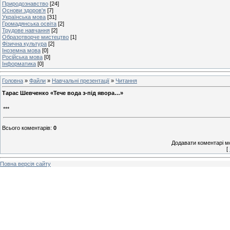
Природознавство
[24]
Основи здоров'я
[7]
Українська мова
[31]
Громадянська освіта
[2]
Трудове навчання
[2]
Образотворче мистецтво
[1]
Фізична культура
[2]
Іноземна мова
[0]
Російська мова
[0]
Інформатика
[0]
Головна
»
Файли
»
Навчальні презентації
»
Читання
Тарас Шевченко «Тече вода з-під явора…»
***
Всього коментарів
:
0
Додавати коментарі м
[
Повна версія сайту