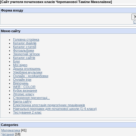
[
Сайт учителя початкових класів Черепанової Таміли Миколаївни
]
Форма входу
У
С
Меню сайту
Головна сторінка
Каталог файлів
Каталог статей
Фотоальбоми
Зворотній зв'язок
Каталог сайтів
Блог
Мої відео
Дошка оголошень
Улюблені мультики
Онлайн - розфарбовки
Онлайн ігри
Відпочинь
WEB - COLOR
Кубок визнання
Літопис класу
Створення презентаці...
Карта сайту
Електронна атестація педагогічних працівників
Навчальні програми для початкової школи (1-4 класи)
Тестування 2 клас
Categories
Математика
[41]
Читання
[18]