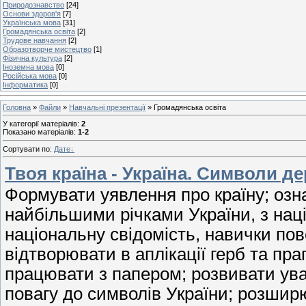
Природознавство
[24]
Основи здоров'я
[7]
Українська мова
[31]
Громадянська освіта
[2]
Трудове навчання
[2]
Образотворче мистецтво
[1]
Фізична культура
[2]
Іноземна мова
[0]
Російська мова
[0]
Інформатика
[0]
Головна
»
Файли
»
Навчальні презентації
» Громадянська освіта
У категорії матеріалів
:
2
Показано матеріалів
:
1-2
Сортувати по
:
Дате
Твоя країна - Україна. Символи д
Формувати уявлення про країну; оз
найбільшими річками України, з на
національну свідомість, навички пов
відтворювати в аплікації герб та пр
працювати з папером; розвивати ува
повагу до символів України; розширю