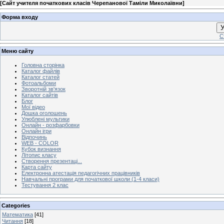
[
Сайт учителя початкових класів Черепанової Таміли Миколаївни
]
Форма входу
У
С
Меню сайту
Головна сторінка
Каталог файлів
Каталог статей
Фотоальбоми
Зворотній зв'язок
Каталог сайтів
Блог
Мої відео
Дошка оголошень
Улюблені мультики
Онлайн - розфарбовки
Онлайн ігри
Відпочинь
WEB - COLOR
Кубок визнання
Літопис класу
Створення презентаці...
Карта сайту
Електронна атестація педагогічних працівників
Навчальні програми для початкової школи (1-4 класи)
Тестування 2 клас
Categories
Математика
[41]
Читання
[18]