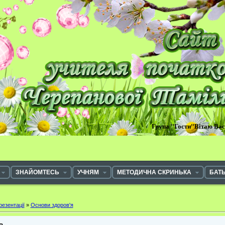
Група "Гости"Вітаю Ва
ЗНАЙОМТЕСЬ
УЧНЯМ
МЕТОДИЧНА СКРИНЬКА
БАТ
резентації
»
Основи здоров'я
в