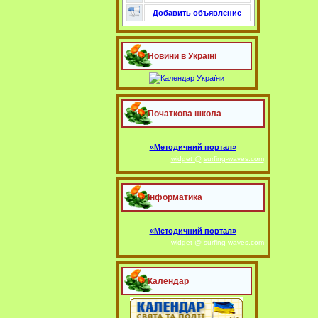
Добавить объявление
Новини в Україні
Початкова школа
«Методичний портал»
widget @
surfing-waves.com
Інформатика
«Методичний портал»
widget @
surfing-waves.com
Календар