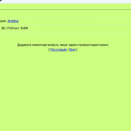
одав
:
Anjelina
:
15
|
Рейтинг
:
0.0
/
0
Додавати коментарі можуть лише зареєстровані користувачі.
[
Реєстрація
|
Вхід
]