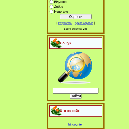
Відмінно
Добре
Непогано
[
·
]
Результаты
Архив опросов
Всего ответов:
287
Пошук
Хто на сайті
hit counter