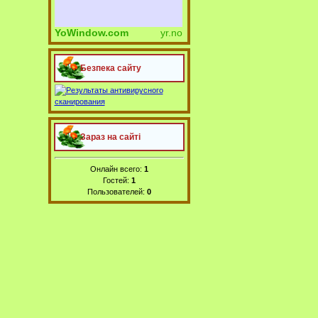
YoWindow.com
yr.no
Безпека сайту
Зараз на сайті
Онлайн всего:
1
Гостей:
1
Пользователей:
0