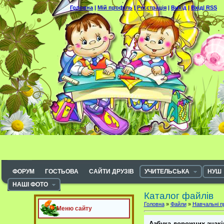
Головна
|
Мій профіль
|
Реєстрація
|
Вихід
|
Вхід|
RSS
ФОРУМ
ГОСТЬОВА
САЙТИ ДРУЗІВ
УЧИТЕЛЬСЬКА
НУШ
НАШІ ФОТО
Каталог файлів
Головна
»
Файли
»
Навчальні п
Меню сайту
Азбука дорожних знакі