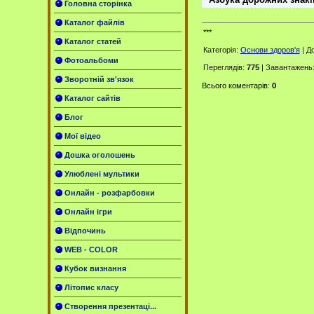
Головна сторінка
Каталог файлів
***
Каталог статей
Категорія
:
Основи здоров'я
|
Д
Фотоальбоми
Переглядів
:
775
|
Завантажень
Зворотній зв'язок
Всього коментарів
:
0
Каталог сайтів
Блог
Мої відео
Дошка оголошень
Улюблені мультики
Онлайн - розфарбовки
Онлайн ігри
Відпочинь
WEB - COLOR
Кубок визнання
Літопис класу
Створення презентаці...