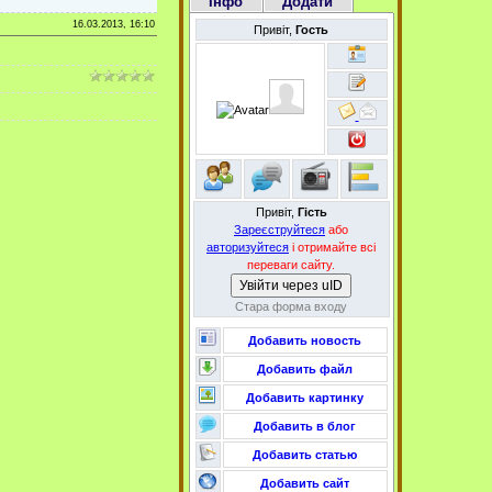
Інфо
Додати
16.03.2013, 16:10
Привіт,
Гость
Привіт,
Гість
Зареєструйтеся
або
авторизуйтеся
і отримайте всі
переваги сайту.
Увійти через uID
Стара форма входу
Добавить новость
Добавить файл
Добавить картинку
Добавить в блог
Добавить статью
Добавить сайт