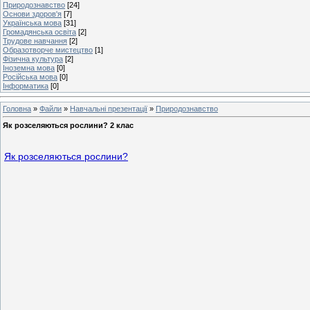
Природознавство
[24]
Основи здоров'я
[7]
Українська мова
[31]
Громадянська освіта
[2]
Трудове навчання
[2]
Образотворче мистецтво
[1]
Фізична культура
[2]
Іноземна мова
[0]
Російська мова
[0]
Інформатика
[0]
Головна
»
Файли
»
Навчальні презентації
»
Природознавство
Як розселяються рослини? 2 клас
Як розселяються рослини?