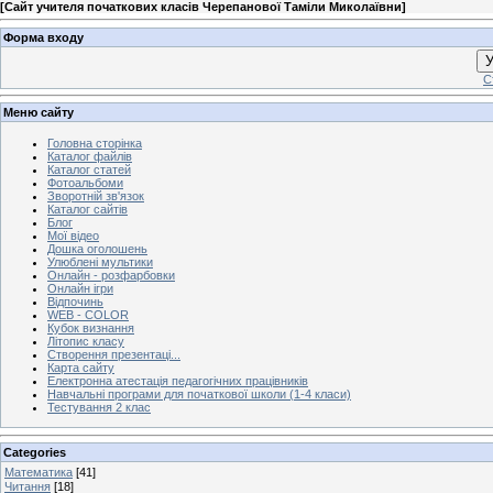
[
Сайт учителя початкових класів Черепанової Таміли Миколаївни
]
Форма входу
У
С
Меню сайту
Головна сторінка
Каталог файлів
Каталог статей
Фотоальбоми
Зворотній зв'язок
Каталог сайтів
Блог
Мої відео
Дошка оголошень
Улюблені мультики
Онлайн - розфарбовки
Онлайн ігри
Відпочинь
WEB - COLOR
Кубок визнання
Літопис класу
Створення презентаці...
Карта сайту
Електронна атестація педагогічних працівників
Навчальні програми для початкової школи (1-4 класи)
Тестування 2 клас
Categories
Математика
[41]
Читання
[18]