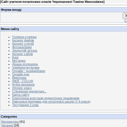
[
Сайт учителя початкових класів Черепанової Таміли Миколаївни
]
Форма входу
У
С
Меню сайту
Головна сторінка
Каталог файлів
Каталог статей
Фотоальбоми
Зворотній зв'язок
Каталог сайтів
Блог
Мої відео
Дошка оголошень
Улюблені мультики
Онлайн - розфарбовки
Онлайн ігри
Відпочинь
WEB - COLOR
Кубок визнання
Літопис класу
Створення презентаці...
Карта сайту
Електронна атестація педагогічних працівників
Навчальні програми для початкової школи (1-4 класи)
Тестування 2 клас
Categories
Математика
[41]
Читання
[18]