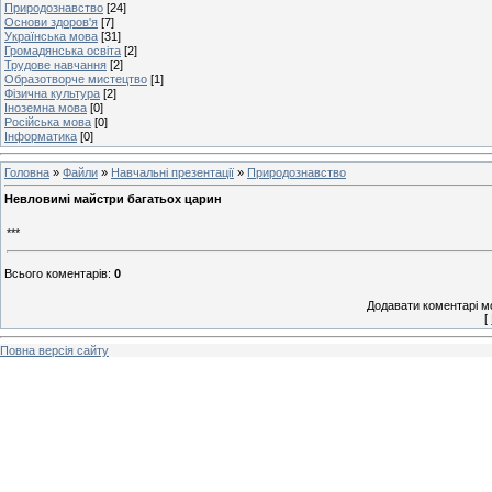
Природознавство
[24]
Основи здоров'я
[7]
Українська мова
[31]
Громадянська освіта
[2]
Трудове навчання
[2]
Образотворче мистецтво
[1]
Фізична культура
[2]
Іноземна мова
[0]
Російська мова
[0]
Інформатика
[0]
Головна
»
Файли
»
Навчальні презентації
»
Природознавство
Невловимі майстри багатьох царин
***
Всього коментарів
:
0
Додавати коментарі м
[
Повна версія сайту