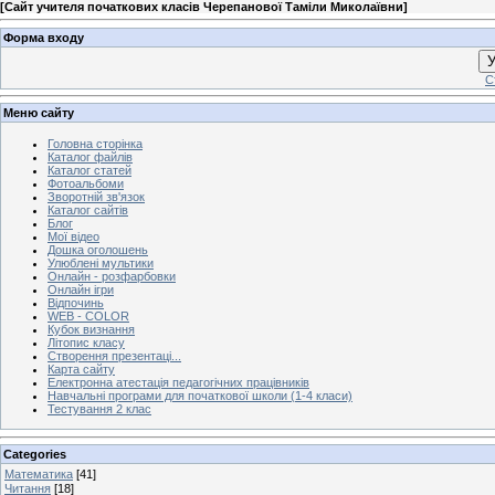
[
Сайт учителя початкових класів Черепанової Таміли Миколаївни
]
Форма входу
У
С
Меню сайту
Головна сторінка
Каталог файлів
Каталог статей
Фотоальбоми
Зворотній зв'язок
Каталог сайтів
Блог
Мої відео
Дошка оголошень
Улюблені мультики
Онлайн - розфарбовки
Онлайн ігри
Відпочинь
WEB - COLOR
Кубок визнання
Літопис класу
Створення презентаці...
Карта сайту
Електронна атестація педагогічних працівників
Навчальні програми для початкової школи (1-4 класи)
Тестування 2 клас
Categories
Математика
[41]
Читання
[18]