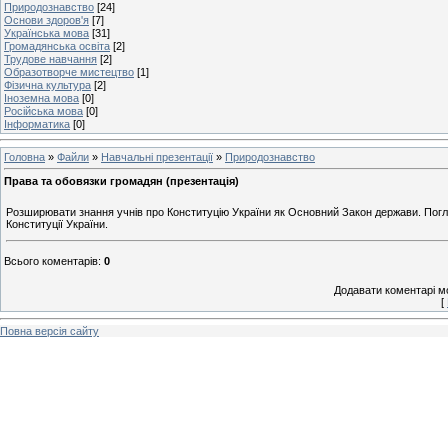
Природознавство
[24]
Основи здоров'я
[7]
Українська мова
[31]
Громадянська освіта
[2]
Трудове навчання
[2]
Образотворче мистецтво
[1]
Фізична культура
[2]
Іноземна мова
[0]
Російська мова
[0]
Інформатика
[0]
Головна
»
Файли
»
Навчальні презентації
»
Природознавство
Права та обовязки громадян (презентація)
Розширювати знання учнів про Конституцію України як Основний Закон держави. Поглиб
Конституції України.
Всього коментарів
:
0
Додавати коментарі м
[
Повна версія сайту