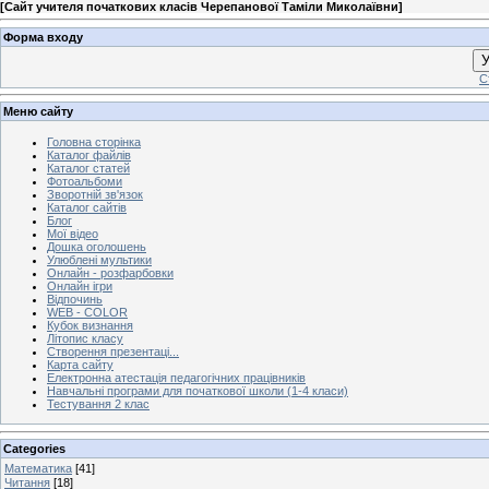
[
Сайт учителя початкових класів Черепанової Таміли Миколаївни
]
Форма входу
У
С
Меню сайту
Головна сторінка
Каталог файлів
Каталог статей
Фотоальбоми
Зворотній зв'язок
Каталог сайтів
Блог
Мої відео
Дошка оголошень
Улюблені мультики
Онлайн - розфарбовки
Онлайн ігри
Відпочинь
WEB - COLOR
Кубок визнання
Літопис класу
Створення презентаці...
Карта сайту
Електронна атестація педагогічних працівників
Навчальні програми для початкової школи (1-4 класи)
Тестування 2 клас
Categories
Математика
[41]
Читання
[18]