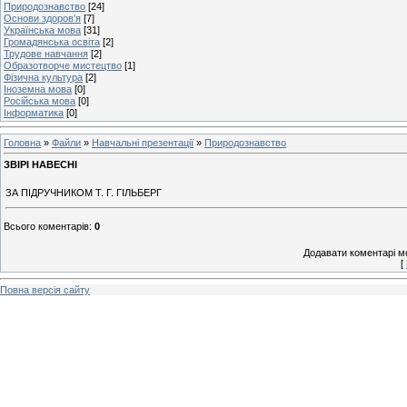
Природознавство
[24]
Основи здоров'я
[7]
Українська мова
[31]
Громадянська освіта
[2]
Трудове навчання
[2]
Образотворче мистецтво
[1]
Фізична культура
[2]
Іноземна мова
[0]
Російська мова
[0]
Інформатика
[0]
Головна
»
Файли
»
Навчальні презентації
»
Природознавство
ЗВІРІ НАВЕСНІ
ЗА ПІДРУЧНИКОМ Т. Г. ГІЛЬБЕРГ
Всього коментарів
:
0
Додавати коментарі м
[
Повна версія сайту