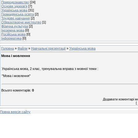
Природознавство
[24]
Основи здоров'я
[7]
Українська мова
[31]
Громадянська освіта
[2]
Трудове навчання
[2]
Образотворче мистецтво
[1]
Фізична культура
[2]
Іноземна мова
[0]
Російська мова
[0]
Інформатика
[0]
Головна
»
Файли
»
Навчальні презентації
»
Українська мова
Мова і мовлення
Українська мова, 2 клас, тренувальна вправа з мовної теми :
"Мова і мовлення"
Всього коментарів
:
0
Додавати коментарі м
[
Повна версія сайту