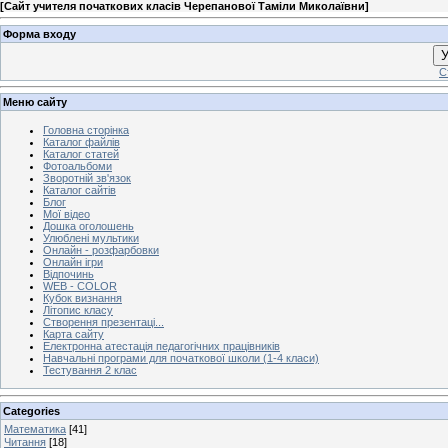
[
Сайт учителя початкових класів Черепанової Таміли Миколаївни
]
Форма входу
У
С
Меню сайту
Головна сторінка
Каталог файлів
Каталог статей
Фотоальбоми
Зворотній зв'язок
Каталог сайтів
Блог
Мої відео
Дошка оголошень
Улюблені мультики
Онлайн - розфарбовки
Онлайн ігри
Відпочинь
WEB - COLOR
Кубок визнання
Літопис класу
Створення презентаці...
Карта сайту
Електронна атестація педагогічних працівників
Навчальні програми для початкової школи (1-4 класи)
Тестування 2 клас
Categories
Математика
[41]
Читання
[18]