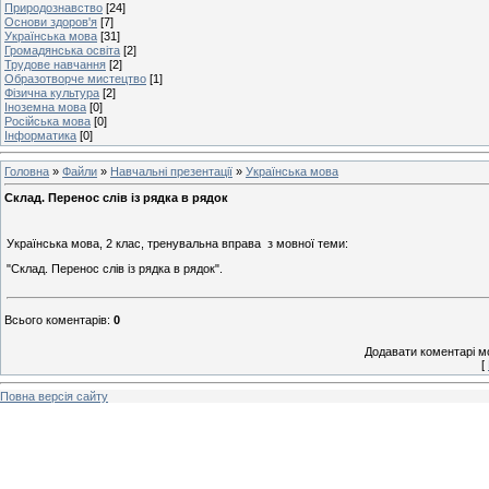
Природознавство
[24]
Основи здоров'я
[7]
Українська мова
[31]
Громадянська освіта
[2]
Трудове навчання
[2]
Образотворче мистецтво
[1]
Фізична культура
[2]
Іноземна мова
[0]
Російська мова
[0]
Інформатика
[0]
Головна
»
Файли
»
Навчальні презентації
»
Українська мова
Склад. Перенос слів із рядка в рядок
Українська мова, 2 клас, тренувальна вправа з мовної теми:
"Склад. Перенос слів із рядка в рядок".
Всього коментарів
:
0
Додавати коментарі м
[
Повна версія сайту