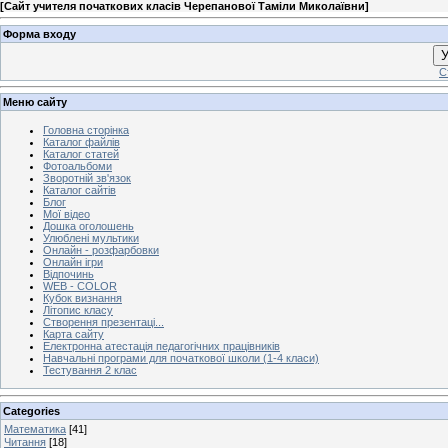
[
Сайт учителя початкових класів Черепанової Таміли Миколаївни
]
Форма входу
У
С
Меню сайту
Головна сторінка
Каталог файлів
Каталог статей
Фотоальбоми
Зворотній зв'язок
Каталог сайтів
Блог
Мої відео
Дошка оголошень
Улюблені мультики
Онлайн - розфарбовки
Онлайн ігри
Відпочинь
WEB - COLOR
Кубок визнання
Літопис класу
Створення презентаці...
Карта сайту
Електронна атестація педагогічних працівників
Навчальні програми для початкової школи (1-4 класи)
Тестування 2 клас
Categories
Математика
[41]
Читання
[18]