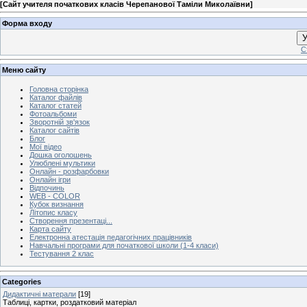
[
Сайт учителя початкових класів Черепанової Таміли Миколаївни
]
Форма входу
У
С
Меню сайту
Головна сторінка
Каталог файлів
Каталог статей
Фотоальбоми
Зворотній зв'язок
Каталог сайтів
Блог
Мої відео
Дошка оголошень
Улюблені мультики
Онлайн - розфарбовки
Онлайн ігри
Відпочинь
WEB - COLOR
Кубок визнання
Літопис класу
Створення презентаці...
Карта сайту
Електронна атестація педагогічних працівників
Навчальні програми для початкової школи (1-4 класи)
Тестування 2 клас
Categories
Дидактичні матерали
[19]
Таблиці, картки, роздатковий матеріал