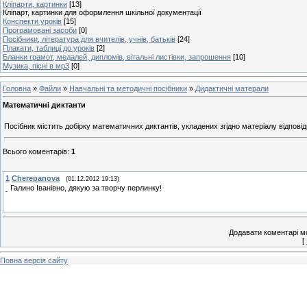
Кліпарти, картинки
[13]
Кліпарт, картинки для оформлення шкільної документації
Конспекти уроків
[15]
Програмовані засоби
[0]
Посібники, література для вчителів, учнів, батьків
[24]
Плакати, таблиці до уроків
[2]
Бланки грамот, медалей, дипломів, вітальні листівки, запрошення
[10]
Музика, пісні в мр3
[0]
Головна
»
Файли
»
Навчальні та методичні посібники
»
Дидактичні матерали
Математичні диктанти
Посібник містить добірку математичних диктантів, укладених згідно матеріалу відповід
Всього коментарів
:
1
1
Cherepanova
(01.12.2012 19:13)
Галино Іванівно, дякую за творчу перлинку!
Додавати коментарі м
[
Повна версія сайту