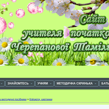
Група "Гости"Вітаю Ва
ЗНАЙОМТЕСЬ
УЧНЯМ
МЕТОДИЧНА СКРИНЬКА
БАТ
а методичні посібники
»
Кліпарти, картинки