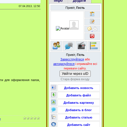
Інфо
Додати
07.04.2013, 12:50
Привіт,
Гость
Привіт,
Гість
Зареєструйтеся
або
авторизуйтеся
і отримайте всі
переваги сайту.
Увійти через uID
Стара форма входу
тати для оформлення папок,
Добавить новость
Добавить файл
Добавить картинку
Добавить в блог
Добавить статью
я
Добавить сайт