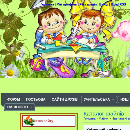
Головна
|
Мій профіль
|
Реєстрація
|
Вихід
|
Вхід|
RSS
ФОРУМ
ГОСТЬОВА
САЙТИ ДРУЗІВ
УЧИТЕЛЬСЬКА
НУШ
НАШІ ФОТО
Каталог файлів
Головна
»
Файли
»
Навчальні т
Меню сайту
Квітковий алфавіт