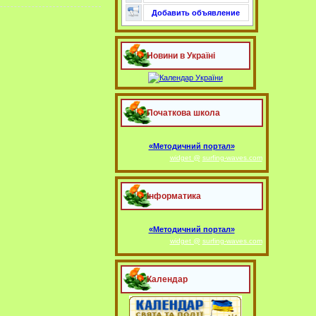
Добавить объявление
Новини в Україні
Початкова школа
«Методичний портал»
widget @
surfing-waves.com
Інформатика
«Методичний портал»
widget @
surfing-waves.com
Календар