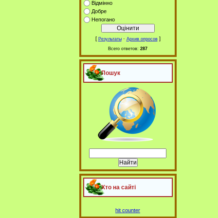
Відмінно
Добре
Непогано
[
·
]
Результаты
Архив опросов
Всего ответов:
287
Пошук
Хто на сайті
hit counter