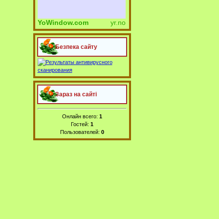
YoWindow.com
yr.no
Безпека сайту
Зараз на сайті
Онлайн всего:
1
Гостей:
1
Пользователей:
0