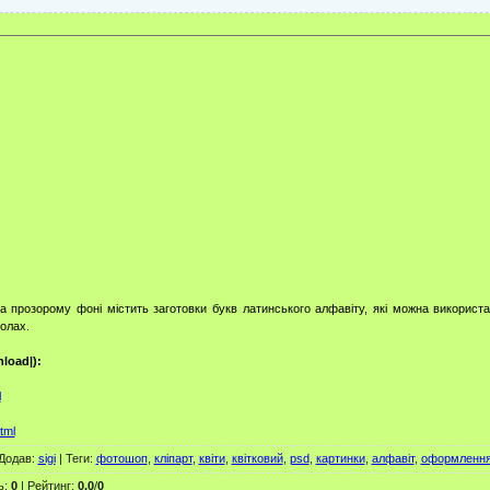
а прозорому фоні містить заготовки букв латинського алфавіту, які можна викорис
колах.
load|):
l
tml
Додав
:
sigi
|
Теги
:
фотошоп
,
кліпарт
,
квіти
,
квітковий
,
psd
,
картинки
,
алфавіт
,
оформленн
ь
:
0
|
Рейтинг
:
0.0
/
0