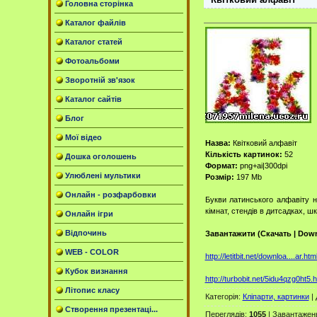
Головна сторінка
Каталог файлів
Каталог статей
Фотоальбоми
Зворотній зв'язок
Каталог сайтів
Блог
Мої відео
Назва:
Квітковий алфавіт
Кількість картинок:
52
Дошка оголошень
Формат:
png+ai|300dpi
Улюблені мультики
Розмір:
197 Mb
Онлайн - розфарбовки
Букви латинського алфавіту н
кімнат, стендів в дитсадках, ш
Онлайн ігри
Відпочинь
Завантажити (Скачать | Down
WEB - COLOR
http://letitbit.net/downloa....ar.htm
Кубок визнання
http://turbobit.net/5idu4qzg0ht5.h
Літопис класу
Категорія
:
Кліпарти, картинки
|
Створення презентаці...
Переглядів
:
1055
|
Завантажен