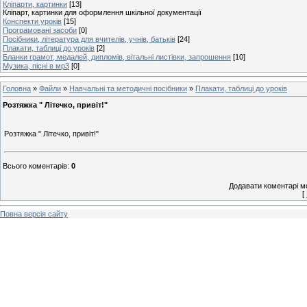
Кліпарти, картинки
[13]
Кліпарт, картинки для оформлення шкільної документації
Конспекти уроків
[15]
Програмовані засоби
[0]
Посібники, література для вчителів, учнів, батьків
[24]
Плакати, таблиці до уроків
[2]
Бланки грамот, медалей, дипломів, вітальні листівки, запрошення
[10]
Музика, пісні в мр3
[0]
Головна
»
Файли
»
Навчальні та методичні посібники
»
Плакати, таблиці до уроків
Розтяжка " Літечко, привіт!"
Розтяжка " Літечко, привіт!"
Всього коментарів
:
0
Додавати коментарі м
[
Повна версія сайту