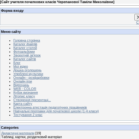
[
Сайт учителя початкових класів Черепанової Таміли Миколаївни
]
Форма входу
У
С
Меню сайту
Головна сторінка
Каталог файлів
Каталог статей
Фотоальбоми
Зворотній зв'язок
Каталог сайтів
Блог
Мої відео
Дошка оголошень
Улюблені мультики
Онлайн - розфарбовки
Онлайн ігри
Відпочинь
WEB - COLOR
Кубок визнання
Літопис класу
Створення презентаці...
Карта сайту
Електронна атестація педагогічних працівників
Навчальні програми для початкової школи (1-4 класи)
Тестування 2 клас
Categories
Дидактичні матерали
[19]
Таблиці, картки, роздатковий матеріал