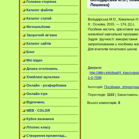
Головна сторінка
Лишенка)
Каталог файлів
Каталог статей
Володарська М.О., Ковальчук Н.О
Х.: Основа, 2015. — 174, [1] с.
Фотоальбоми
Посібник містить орієнтовне ка
оновленої навчальної програми (
Зворотній зв'язок
Задля зручності використання
Каталог сайтів
запропонованим у посібнику мат
Для вчителів початкової школи.
Блог
Мої відео
Джерело
Дошка оголошень
:
http://ditky.info/load/4_klas/
Улюблені мультики
1-0-7598
Онлайн - розфарбовки
Категорія
:
Посібники, література 
Онлайн ігри
Переглядів
:
1103
|
Завантажень
Відпочинь
Всього коментарів
:
0
WEB - COLOR
Кубок визнання
Літопис класу
Створення презентаці...