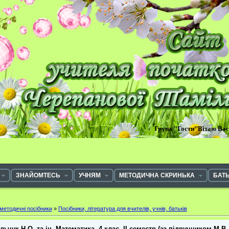
Група "Гости"Вітаю Ва
ЗНАЙОМТЕСЬ
УЧНЯМ
МЕТОДИЧНА СКРИНЬКА
БАТ
методичні посібники
»
Посібники, література для вчителів, учнів, батьків
ьчук Н.О. та ін. Математика. 4 клас. ІІ семестр (за підручником М.В.