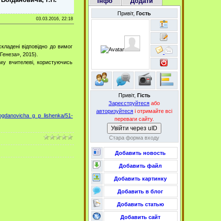
Інфо
Додати
Привіт,
Гость
03.03.2016, 22:18
складені відповідно до вимог
Генеза», 2015).
му вчителеві, користуючись
Привіт,
Гість
Зареєструйтеся
або
авторизуйтеся
і отримайте всі
ogdanovicha_g_p_lishenka/51-
переваги сайту.
Увійти через uID
Стара форма входу
Добавить новость
Добавить файл
Добавить картинку
Добавить в блог
Добавить статью
Добавить сайт