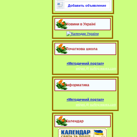
Добавить объявление
Новини в Україні
Початкова школа
«Методичний портал»
widget @
surfing-waves.com
Інформатика
«Методичний портал»
widget @
surfing-waves.com
Календар