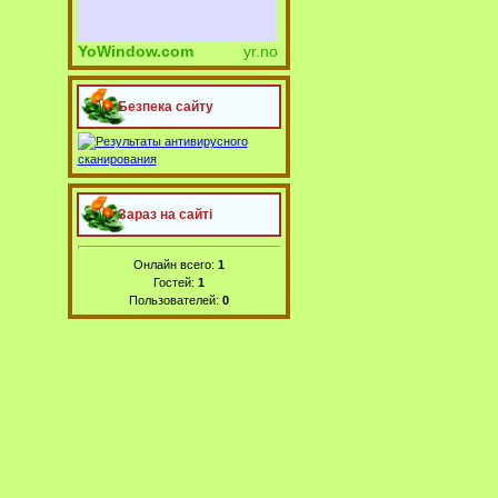
YoWindow.com
yr.no
Безпека сайту
Зараз на сайті
Онлайн всего:
1
Гостей:
1
Пользователей:
0