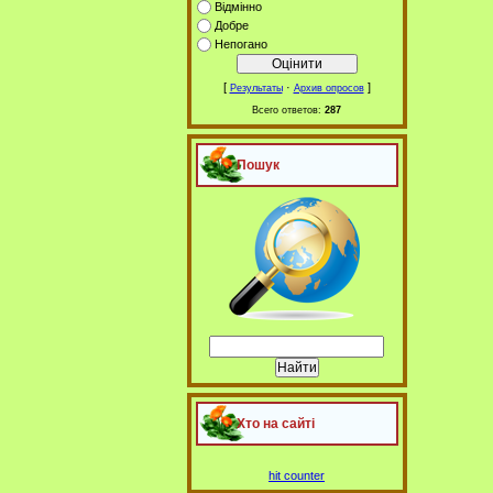
Відмінно
Добре
Непогано
[
·
]
Результаты
Архив опросов
Всего ответов:
287
Пошук
Хто на сайті
hit counter