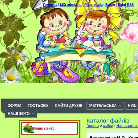
Головна
|
Мій профіль
|
Реєстрація
|
Вихід
|
Вхід|
RSS
ФОРУМ
ГОСТЬОВА
САЙТИ ДРУЗІВ
УЧИТЕЛЬСЬКА
НУШ
НАШІ ФОТО
Каталог файлів
Головна
»
Файли
»
Навчальні та 
Меню сайту
Володарська М.О., Ковал