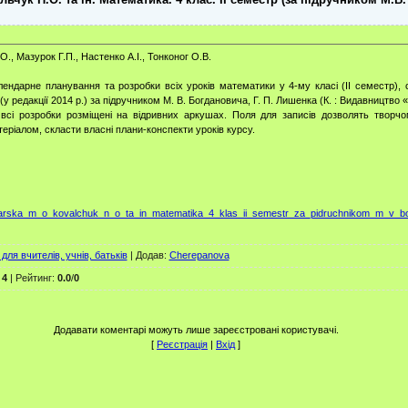
., Мазурок Г.П., Настенко А.І., Тонконог О.В.
лендарне планування та розробки всіх уроків математики у 4-му класі (ІI семестр), 
у редакції 2014 р.) за підручником М. В. Богдановича, Г. П. Лишенка (К. : Видавництво «
 всі розробки розміщені на відривних аркушах. Поля для записів дозволять творчо
еріалом, скласти власні плани-конспекти уроків курсу.
volodarska_m_o_kovalchuk_n_o_ta_in_matematika_4_klas_ii_semestr_za_pidruchnikom_m_v_b
для вчителів, учнів, батьків
|
Додав
:
Cherepanova
:
4
|
Рейтинг
:
0.0
/
0
Додавати коментарі можуть лише зареєстровані користувачі.
[
Реєстрація
|
Вхід
]