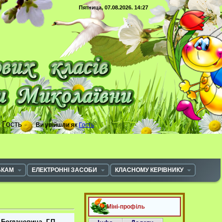
Пятница, 07.08.2026. 14:27
с
Гость
Ви увійшли як
Гость
ЬКАМ
ЕЛЕКТРОННІ ЗАСОБИ
КЛАСНОМУ КЕРІВНИКУ
Міні-профіль
 Богдановича, Г.П.