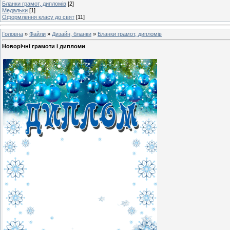
Бланки грамот, дипломів
[2]
Медальки
[1]
Оформлення класу до свят
[11]
Головна
»
Файли
»
Дизайн, бланки
»
Бланки грамот, дипломів
Новорічні грамоти і дипломи