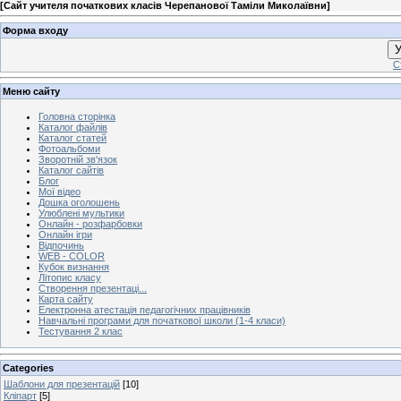
[
Сайт учителя початкових класів Черепанової Таміли Миколаївни
]
Форма входу
У
С
Меню сайту
Головна сторінка
Каталог файлів
Каталог статей
Фотоальбоми
Зворотній зв'язок
Каталог сайтів
Блог
Мої відео
Дошка оголошень
Улюблені мультики
Онлайн - розфарбовки
Онлайн ігри
Відпочинь
WEB - COLOR
Кубок визнання
Літопис класу
Створення презентаці...
Карта сайту
Електронна атестація педагогічних працівників
Навчальні програми для початкової школи (1-4 класи)
Тестування 2 клас
Categories
Шаблони для презентацій
[10]
Кліпарт
[5]