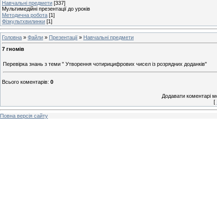
Навчальні предмети
[337]
Мультимедійні презентації до уроків
Методична робота
[1]
Фізкультхвилинки
[1]
Головна
»
Файли
»
Презентації
»
Навчальні предмети
7 гномів
Перевірка знань з теми " Утворення чотирицифрових чисел із розрядних доданків"
Всього коментарів
:
0
Додавати коментарі м
[
Повна версія сайту