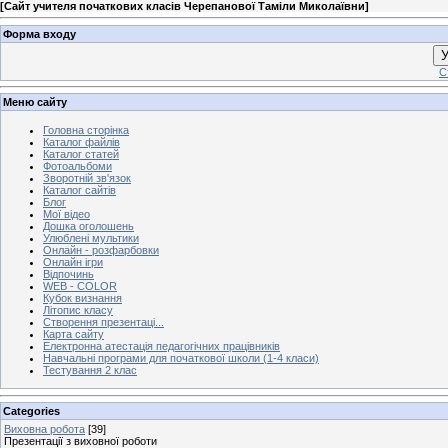
[
Сайт учителя початкових класів Черепанової Таміли Миколаївни
]
Форма входу
У
С
Меню сайту
Головна сторінка
Каталог файлів
Каталог статей
Фотоальбоми
Зворотній зв'язок
Каталог сайтів
Блог
Мої відео
Дошка оголошень
Улюблені мультики
Онлайн - розфарбовки
Онлайн ігри
Відпочинь
WEB - COLOR
Кубок визнання
Літопис класу
Створення презентаці...
Карта сайту
Електронна атестація педагогічних працівників
Навчальні програми для початкової школи (1-4 класи)
Тестування 2 клас
Categories
Виховна робота
[39]
Презентації з виховної роботи