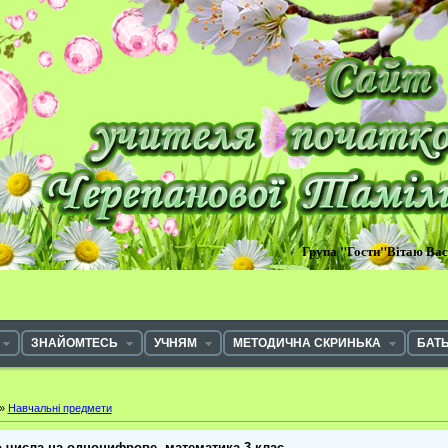
Група "Гости"Вітаю Ва
ЗНАЙОМТЕСЬ
УЧНЯМ
МЕТОДИЧНА СКРИНЬКА
БАТ
»
Навчальні предмети
 числа на одноцифрове, математика,3 клас