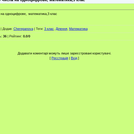
на одноцифрове, математика,3 клас
|
Додав
:
Cherepanova
|
Теги
:
3 клас
,
Ділення
,
Математика
ь
:
36
|
Рейтинг
:
0.0
/
0
Додавати коментарі можуть лише зареєстровані користувачі.
[
Реєстрація
|
Вхід
]