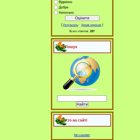
Відмінно
Добре
Непогано
[
·
]
Результаты
Архив опросов
Всего ответов:
287
Пошук
Хто на сайті
hit counter