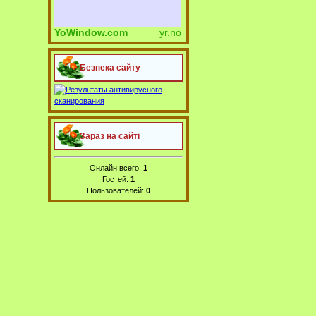
YoWindow.com
yr.no
Безпека сайту
Зараз на сайті
Онлайн всего:
1
Гостей:
1
Пользователей:
0