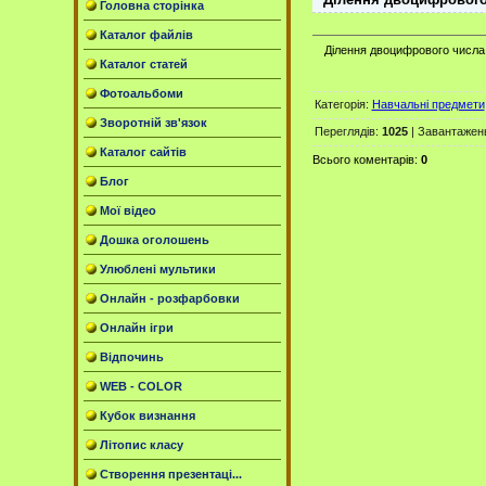
Головна сторінка
Каталог файлів
Ділення двоцифрового числа 
Каталог статей
Фотоальбоми
Категорія
:
Навчальні предмети
Зворотній зв'язок
Переглядів
:
1025
|
Завантажен
Каталог сайтів
Всього коментарів
:
0
Блог
Мої відео
Дошка оголошень
Улюблені мультики
Онлайн - розфарбовки
Онлайн ігри
Відпочинь
WEB - COLOR
Кубок визнання
Літопис класу
Створення презентаці...