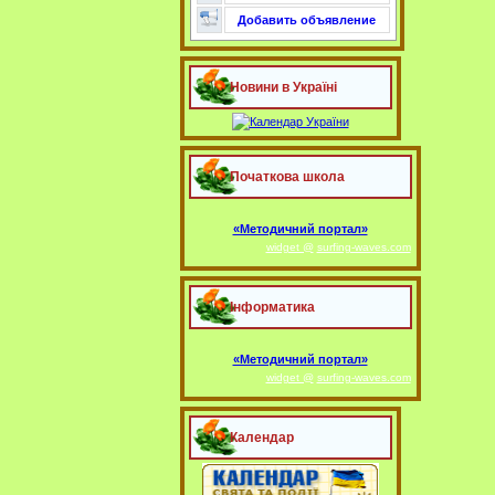
Добавить объявление
Новини в Україні
Початкова школа
«Методичний портал»
widget @
surfing-waves.com
Інформатика
«Методичний портал»
widget @
surfing-waves.com
Календар