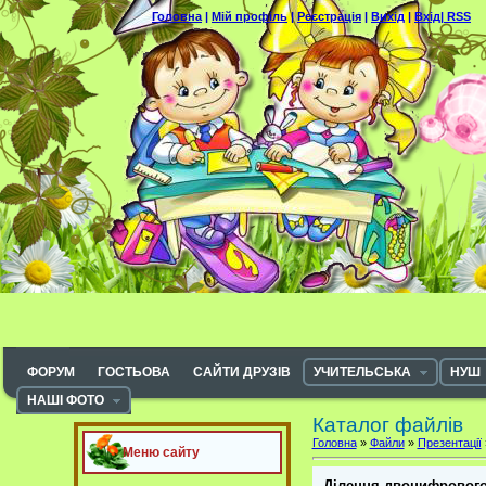
Головна
|
Мій профіль
|
Реєстрація
|
Вихід
|
Вхід|
RSS
ФОРУМ
ГОСТЬОВА
САЙТИ ДРУЗІВ
УЧИТЕЛЬСЬКА
НУШ
НАШІ ФОТО
Каталог файлів
Головна
»
Файли
»
Презентації
Меню сайту
Ділення двоцифрового