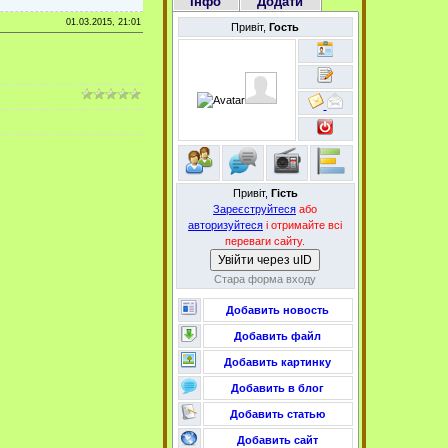
Інфо
Додати
01.03.2015, 21:01
Привіт,
Гость
Привіт,
Гість
Зареєструйтеся
або
авторизуйтеся
і отримайте всі
переваги сайту.
Увійти через uID
Стара форма входу
Добавить новость
Добавить файл
Добавить картинку
Добавить в блог
Добавить статью
Добавить сайт