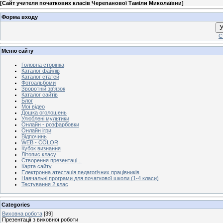
[
Сайт учителя початкових класів Черепанової Таміли Миколаївни
]
Форма входу
У
С
Меню сайту
Головна сторінка
Каталог файлів
Каталог статей
Фотоальбоми
Зворотній зв'язок
Каталог сайтів
Блог
Мої відео
Дошка оголошень
Улюблені мультики
Онлайн - розфарбовки
Онлайн ігри
Відпочинь
WEB - COLOR
Кубок визнання
Літопис класу
Створення презентаці...
Карта сайту
Електронна атестація педагогічних працівників
Навчальні програми для початкової школи (1-4 класи)
Тестування 2 клас
Categories
Виховна робота
[39]
Презентації з виховної роботи