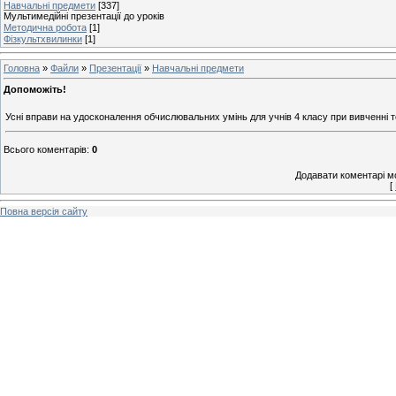
Навчальні предмети
[337]
Мультимедійні презентації до уроків
Методична робота
[1]
Фізкультхвилинки
[1]
Головна
»
Файли
»
Презентації
»
Навчальні предмети
Допоможіть!
Усні вправи на удосконалення обчислювальних умінь для учнів 4 класу при вивченні т
Всього коментарів
:
0
Додавати коментарі м
[
Повна версія сайту