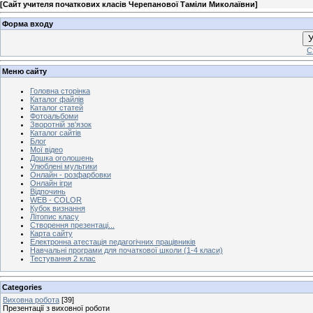
[
Сайт учителя початкових класів Черепанової Таміли Миколаївни
]
Форма входу
У
С
Меню сайту
Головна сторінка
Каталог файлів
Каталог статей
Фотоальбоми
Зворотній зв'язок
Каталог сайтів
Блог
Мої відео
Дошка оголошень
Улюблені мультики
Онлайн - розфарбовки
Онлайн ігри
Відпочинь
WEB - COLOR
Кубок визнання
Літопис класу
Створення презентаці...
Карта сайту
Електронна атестація педагогічних працівників
Навчальні програми для початкової школи (1-4 класи)
Тестування 2 клас
Categories
Виховна робота
[39]
Презентації з виховної роботи