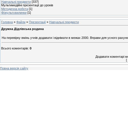
Навчальні предмети
[337]
Мультимедійні презентації до уроків
Методична робота
[1]
Фізкультхвилинки
[1]
Головна
»
Файли
»
Презентації
»
Навчальні предмети
Дружна Дідлівська родина
На перевірку вмінь учнів додавати і віднімати в межах 2000. Вправи для усного рахун
Всього коментарів
:
0
Додавати коментарі м
[
Повна версія сайту