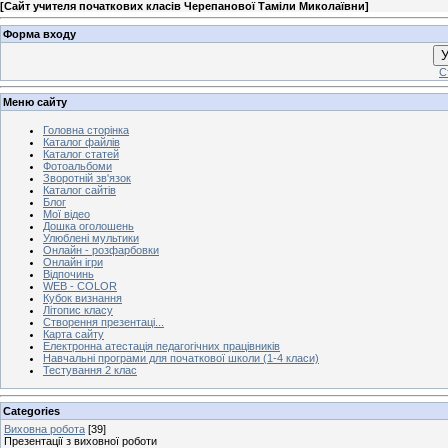
[
Сайт учителя початкових класів Черепанової Таміли Миколаївни
]
Форма входу
У
С
Меню сайту
Головна сторінка
Каталог файлів
Каталог статей
Фотоальбоми
Зворотній зв'язок
Каталог сайтів
Блог
Мої відео
Дошка оголошень
Улюблені мультики
Онлайн - розфарбовки
Онлайн ігри
Відпочинь
WEB - COLOR
Кубок визнання
Літопис класу
Створення презентаці...
Карта сайту
Електронна атестація педагогічних працівників
Навчальні програми для початкової школи (1-4 класи)
Тестування 2 клас
Categories
Виховна робота
[39]
Презентації з виховної роботи