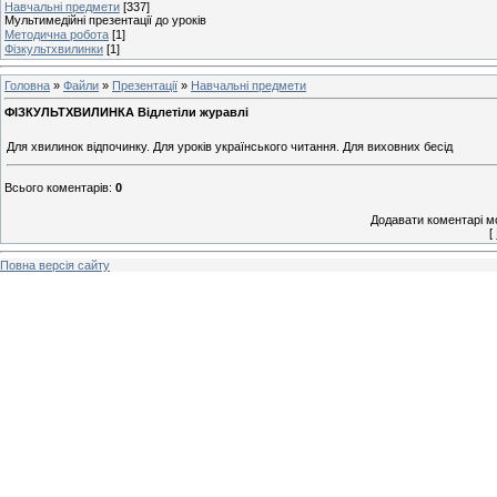
Навчальні предмети
[337]
Мультимедійні презентації до уроків
Методична робота
[1]
Фізкультхвилинки
[1]
Головна
»
Файли
»
Презентації
»
Навчальні предмети
ФІЗКУЛЬТХВИЛИНКА Відлетіли журавлі
Для хвилинок відпочинку. Для уроків українського читання. Для виховних бесід
Всього коментарів
:
0
Додавати коментарі м
[
Повна версія сайту