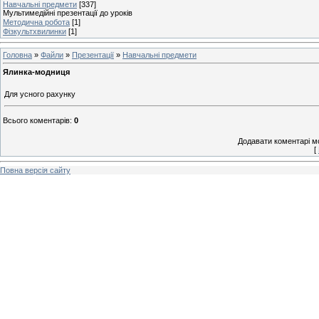
Навчальні предмети
[337]
Мультимедійні презентації до уроків
Методична робота
[1]
Фізкультхвилинки
[1]
Головна
»
Файли
»
Презентації
»
Навчальні предмети
Ялинка-модниця
Для усного рахунку
Всього коментарів
:
0
Додавати коментарі м
[
Повна версія сайту