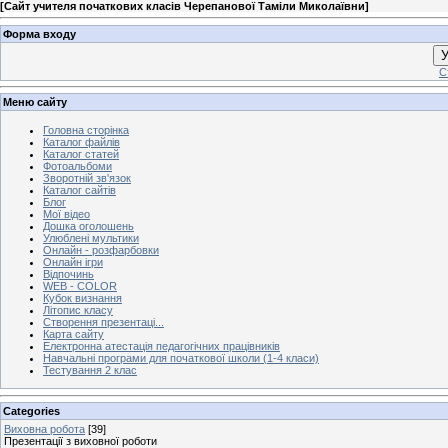
[
Сайт учителя початкових класів Черепанової Таміли Миколаївни
]
Форма входу
У
С
Меню сайту
Головна сторінка
Каталог файлів
Каталог статей
Фотоальбоми
Зворотній зв'язок
Каталог сайтів
Блог
Мої відео
Дошка оголошень
Улюблені мультики
Онлайн - розфарбовки
Онлайн ігри
Відпочинь
WEB - COLOR
Кубок визнання
Літопис класу
Створення презентаці...
Карта сайту
Електронна атестація педагогічних працівників
Навчальні програми для початкової школи (1-4 класи)
Тестування 2 клас
Categories
Виховна робота
[39]
Презентації з виховної роботи