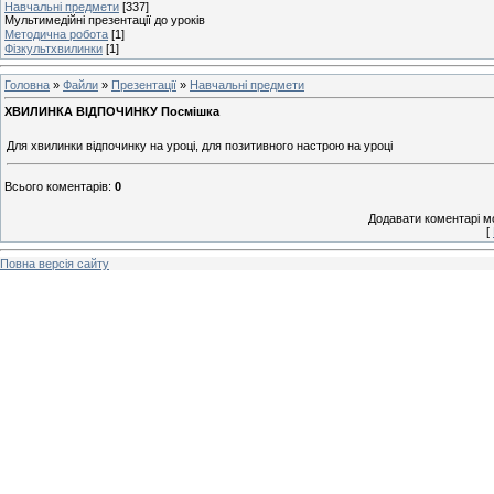
Навчальні предмети
[337]
Мультимедійні презентації до уроків
Методична робота
[1]
Фізкультхвилинки
[1]
Головна
»
Файли
»
Презентації
»
Навчальні предмети
ХВИЛИНКА ВІДПОЧИНКУ Посмішка
Для хвилинки відпочинку на уроці, для позитивного настрою на уроці
Всього коментарів
:
0
Додавати коментарі м
[
Повна версія сайту