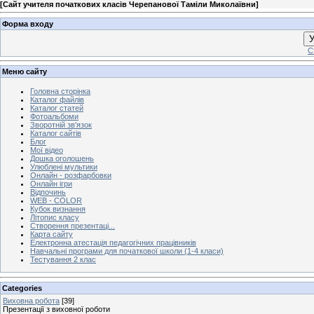
[
Сайт учителя початкових класів Черепанової Таміли Миколаївни
]
Форма входу
У
С
Меню сайту
Головна сторінка
Каталог файлів
Каталог статей
Фотоальбоми
Зворотній зв'язок
Каталог сайтів
Блог
Мої відео
Дошка оголошень
Улюблені мультики
Онлайн - розфарбовки
Онлайн ігри
Відпочинь
WEB - COLOR
Кубок визнання
Літопис класу
Створення презентаці...
Карта сайту
Електронна атестація педагогічних працівників
Навчальні програми для початкової школи (1-4 класи)
Тестування 2 клас
Categories
Виховна робота
[39]
Презентації з виховної роботи