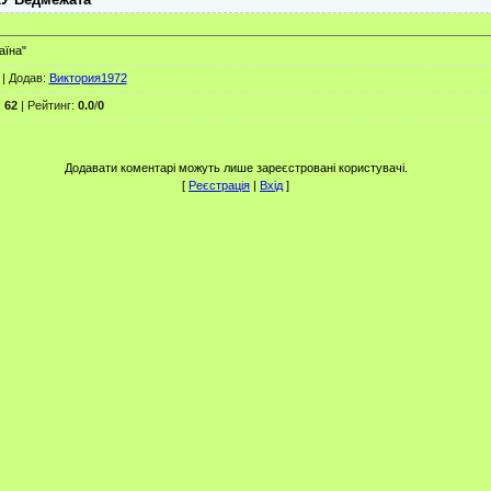
аїна"
|
Додав
:
Виктория1972
:
62
|
Рейтинг
:
0.0
/
0
Додавати коментарі можуть лише зареєстровані користувачі.
[
Реєстрація
|
Вхід
]