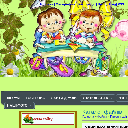
Головна
|
Мій профіль
|
Реєстрація
|
Вихід
|
Вхід|
RSS
ФОРУМ
ГОСТЬОВА
САЙТИ ДРУЗІВ
УЧИТЕЛЬСЬКА
НУШ
НАШІ ФОТО
Каталог файлів
Головна
»
Файли
»
Презентації
Меню сайту
ХВИЛИНКА ВІДПОЧИНК