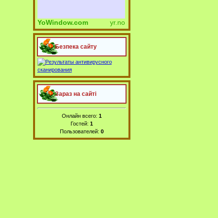
YoWindow.com
yr.no
Безпека сайту
Зараз на сайті
Онлайн всего:
1
Гостей:
1
Пользователей:
0