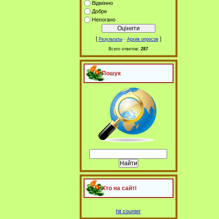
Відмінно
Добре
Непогано
[
·
]
Результаты
Архив опросов
Всего ответов:
287
Пошук
Хто на сайті
hit counter