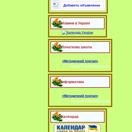
Добавить объявление
Новини в Україні
Початкова школа
«Методичний портал»
widget @
surfing-waves.com
Інформатика
«Методичний портал»
widget @
surfing-waves.com
Календар