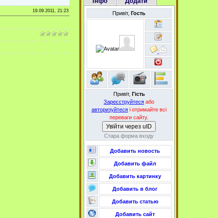
Інфо
Додати
19.09.2011, 21:23
Привіт,
Гость
Привіт,
Гість
Зареєструйтеся
або
авторизуйтеся
і отримайте всі
переваги сайту.
Увійти через uID
Стара форма входу
Добавить новость
Добавить файл
Добавить картинку
Добавить в блог
Добавить статью
Добавить сайт