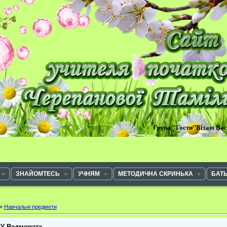
Група "Гости"Вітаю Ва
ЗНАЙОМТЕСЬ
УЧНЯМ
МЕТОДИЧНА СКРИНЬКА
БАТ
»
Навчальні предмети
У Ведмежата