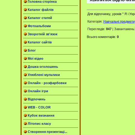
Головна сторінка
Каталог файлів
Для відпочинку, уроків " Я і Укр
Каталог статей
Категорія
:
Навчальні предмети
Фотоальбоми
Переглядів
:
847
|
Завантажень
Зворотній зв'язок
Всього коментарів
:
0
Каталог сайтів
Блог
Мої відео
Дошка оголошень
Улюблені мультики
Онлайн - розфарбовки
Онлайн ігри
Відпочинь
WEB - COLOR
Кубок визнання
Літопис класу
Створення презентаці...