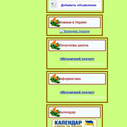
Добавить объявление
Новини в Україні
Початкова школа
«Методичний портал»
widget @
surfing-waves.com
Інформатика
«Методичний портал»
widget @
surfing-waves.com
Календар