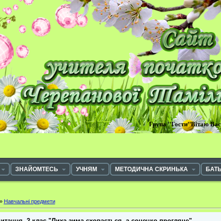
Група "Гости"Вітаю Ва
ЗНАЙОМТЕСЬ
УЧНЯМ
МЕТОДИЧНА СКРИНЬКА
БАТ
»
Навчальні предмети
итання, 2 клас "Лиха зима сховається, а сонечко прогляне"