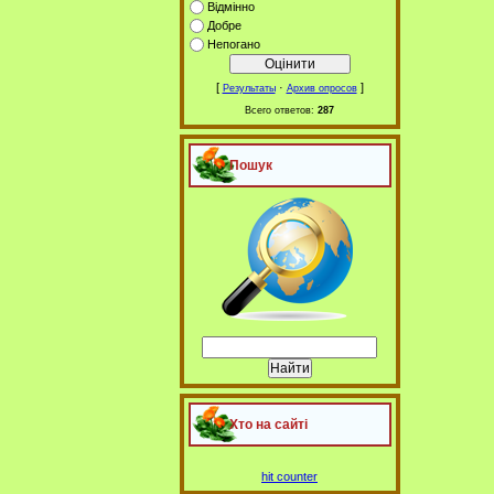
Відмінно
Добре
Непогано
[
·
]
Результаты
Архив опросов
Всего ответов:
287
Пошук
Хто на сайті
hit counter