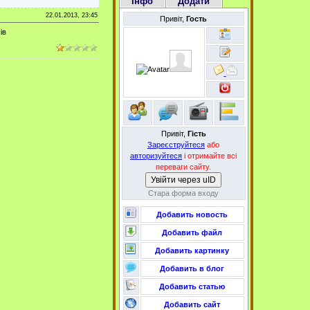
Інфо
Додати
22.01.2013, 23:45
Привіт,
Гость
ів
Привіт,
Гість
Зареєструйтеся
або
авторизуйтеся
і отримайте всі
переваги сайту.
Увійти через uID
Стара форма входу
Добавить новость
Добавить файл
Добавить картинку
Добавить в блог
Добавить статью
Добавить сайт