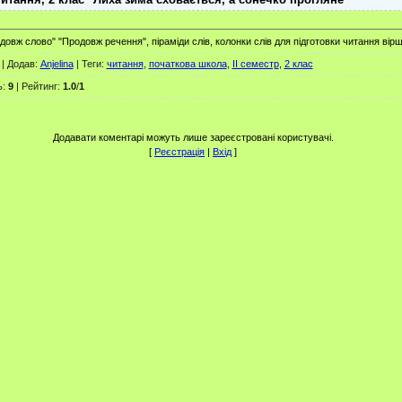
овж слово" "Продовж речення", піраміди слів, колонки слів для підготовки читання вірш
|
Додав
:
Anjelina
|
Теги
:
читання
,
початкова школа
,
ІІ семестр
,
2 клас
ь
:
9
|
Рейтинг
:
1.0
/
1
Додавати коментарі можуть лише зареєстровані користувачі.
[
Реєстрація
|
Вхід
]