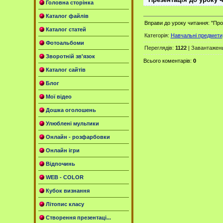
Головна сторінка
Каталог файлів
Вправи до уроку читання: "Прод
Каталог статей
Категорія
:
Навчальні предмети
Фотоальбоми
Переглядів
:
1122
|
Завантажен
Зворотній зв'язок
Всього коментарів
:
0
Каталог сайтів
Блог
Мої відео
Дошка оголошень
Улюблені мультики
Онлайн - розфарбовки
Онлайн ігри
Відпочинь
WEB - COLOR
Кубок визнання
Літопис класу
Створення презентаці...