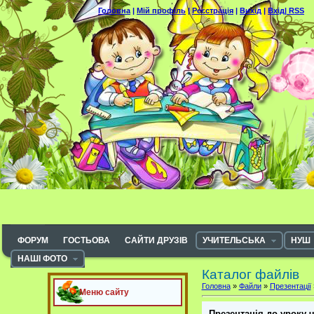
Головна
|
Мій профіль
|
Реєстрація
|
Вихід
|
Вхід|
RSS
ФОРУМ
ГОСТЬОВА
САЙТИ ДРУЗІВ
УЧИТЕЛЬСЬКА
НУШ
НАШІ ФОТО
Каталог файлів
Головна
»
Файли
»
Презентації
Меню сайту
Презентація до уроку ч