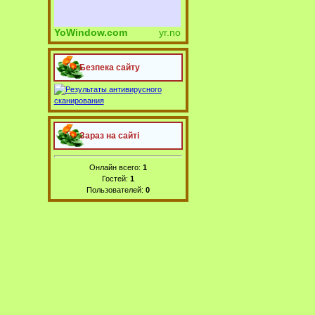
YoWindow.com
yr.no
Безпека сайту
Зараз на сайті
Онлайн всего:
1
Гостей:
1
Пользователей:
0