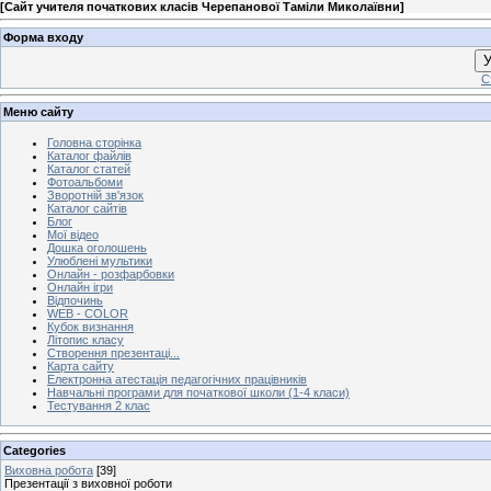
[
Сайт учителя початкових класів Черепанової Таміли Миколаївни
]
Форма входу
У
С
Меню сайту
Головна сторінка
Каталог файлів
Каталог статей
Фотоальбоми
Зворотній зв'язок
Каталог сайтів
Блог
Мої відео
Дошка оголошень
Улюблені мультики
Онлайн - розфарбовки
Онлайн ігри
Відпочинь
WEB - COLOR
Кубок визнання
Літопис класу
Створення презентаці...
Карта сайту
Електронна атестація педагогічних працівників
Навчальні програми для початкової школи (1-4 класи)
Тестування 2 клас
Categories
Виховна робота
[39]
Презентації з виховної роботи