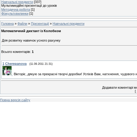
Навчальні предмети
[337]
Мультимедійні презентації до уроків
Методична робота
[1]
Фізкультхвилинки
[1]
Головна
»
Файли
»
Презентації
»
Навчальні предмети
Математичний диктант із Колобком
Для розвитку навичок усного рахунку
Всього коментарів
:
1
1
Cherepanova
(11.09.2011 21:31)
Вікторіє, дякую за прекрасні творчі доробки! Успіхів Вам, натхнення, чудового
Додавати коментарі м
[
Повна версія сайту