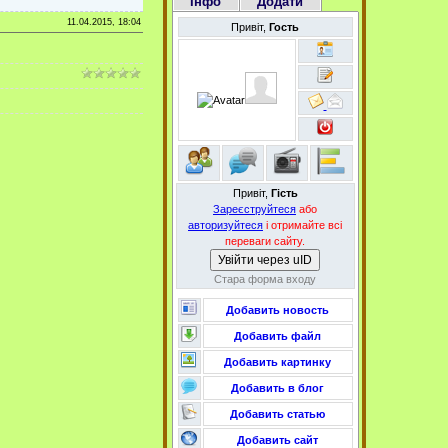
Інфо
Додати
11.04.2015, 18:04
Привіт,
Гость
Привіт,
Гість
Зареєструйтеся
або
авторизуйтеся
і отримайте всі
переваги сайту.
Увійти через uID
Стара форма входу
Добавить новость
Добавить файл
Добавить картинку
Добавить в блог
Добавить статью
Добавить сайт