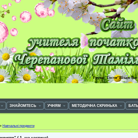
Група "Гости"Вітаю Ва
ЗНАЙОМТЕСЬ
УЧНЯМ
МЕТОДИЧНА СКРИНЬКА
БАТ
»
Навчальні предмети
криття" ( 1 -ша частина)