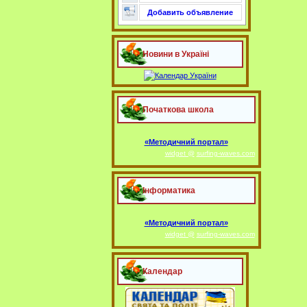
Добавить объявление
Новини в Україні
Початкова школа
«Методичний портал»
widget @
surfing-waves.com
Інформатика
«Методичний портал»
widget @
surfing-waves.com
Календар