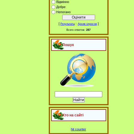
Відмінно
Добре
Непогано
[
·
]
Результаты
Архив опросов
Всего ответов:
287
Пошук
Хто на сайті
hit counter