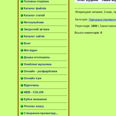
Головна сторінка
Каталог файлів
Літературне читання, 3 клас, п
Каталог статей
Категорія
:
Навчальні предмети
Фотоальбоми
Переглядів
:
1600
|
Завантажен
Зворотній зв'язок
Всього коментарів
:
0
Каталог сайтів
Блог
Мої відео
Дошка оголошень
Улюблені мультики
Онлайн - розфарбовки
Онлайн ігри
Відпочинь
WEB - COLOR
Кубок визнання
Літопис класу
Створення презентаці...