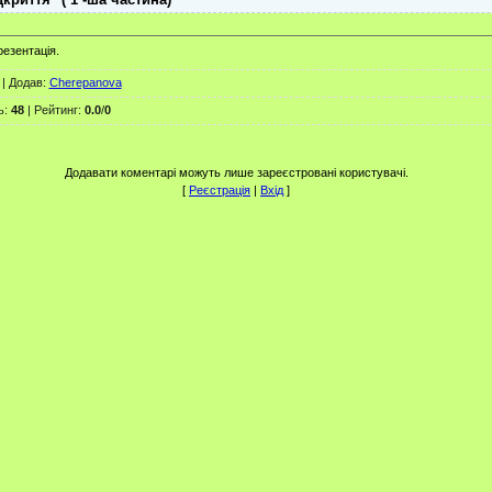
резентація.
|
Додав
:
Cherepanova
ь
:
48
|
Рейтинг
:
0.0
/
0
Додавати коментарі можуть лише зареєстровані користувачі.
[
Реєстрація
|
Вхід
]