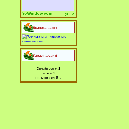
YoWindow.com
yr.no
Безпека сайту
Зараз на сайті
Онлайн всего:
1
Гостей:
1
Пользователей:
0