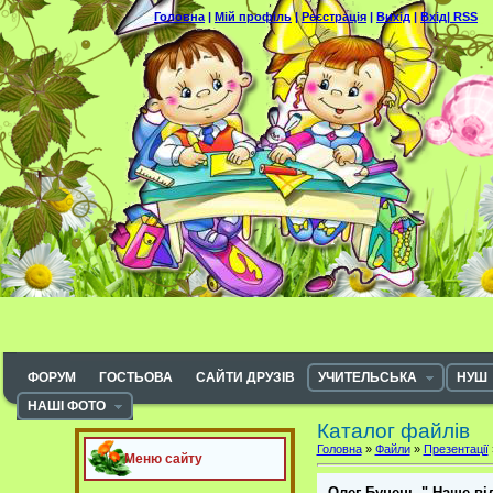
Головна
|
Мій профіль
|
Реєстрація
|
Вихід
|
Вхід|
RSS
ФОРУМ
ГОСТЬОВА
САЙТИ ДРУЗІВ
УЧИТЕЛЬСЬКА
НУШ
НАШІ ФОТО
Каталог файлів
Головна
»
Файли
»
Презентації
Меню сайту
Олег Буцень " Наше від