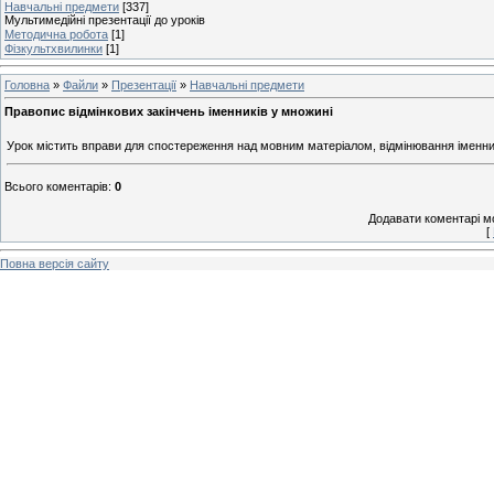
Навчальні предмети
[337]
Мультимедійні презентації до уроків
Методична робота
[1]
Фізкультхвилинки
[1]
Головна
»
Файли
»
Презентації
»
Навчальні предмети
Правопис відмінкових закінчень іменників у множині
Урок містить вправи для спостереження над мовним матеріалом, відмінювання іменник
Всього коментарів
:
0
Додавати коментарі м
[
Повна версія сайту