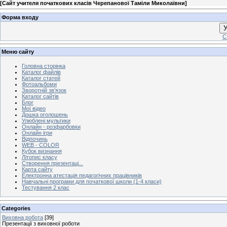
[
Сайт учителя початкових класів Черепанової Таміли Миколаївни
]
Форма входу
У
С
Меню сайту
Головна сторінка
Каталог файлів
Каталог статей
Фотоальбоми
Зворотній зв'язок
Каталог сайтів
Блог
Мої відео
Дошка оголошень
Улюблені мультики
Онлайн - розфарбовки
Онлайн ігри
Відпочинь
WEB - COLOR
Кубок визнання
Літопис класу
Створення презентаці...
Карта сайту
Електронна атестація педагогічних працівників
Навчальні програми для початкової школи (1-4 класи)
Тестування 2 клас
Categories
Виховна робота
[39]
Презентації з виховної роботи