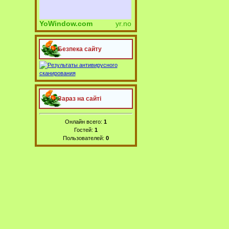
YoWindow.com
yr.no
Безпека сайту
Зараз на сайті
Онлайн всего:
1
Гостей:
1
Пользователей:
0