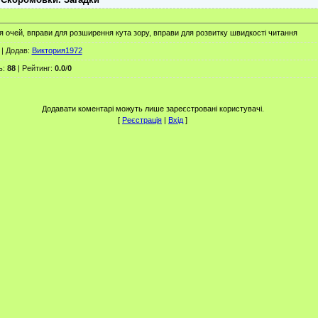
я очей, вправи для розширення кута зору, вправи для розвитку швидкості читання
|
Додав
:
Виктория1972
ь
:
88
|
Рейтинг
:
0.0
/
0
Додавати коментарі можуть лише зареєстровані користувачі.
[
Реєстрація
|
Вхід
]