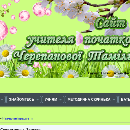
Група "Гости"Вітаю Ва
ЗНАЙОМТЕСЬ
УЧНЯМ
МЕТОДИЧНА СКРИНЬКА
БАТ
»
Навчальні предмети
. Скоромовки. Загадки