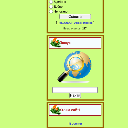
Відмінно
Добре
Непогано
[
·
]
Результаты
Архив опросов
Всего ответов:
287
Пошук
Хто на сайті
hit counter