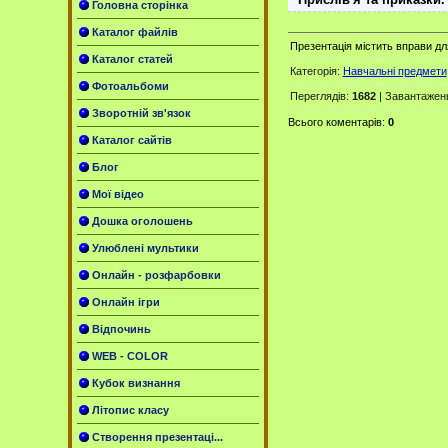
Головна сторінка
Каталог файлів
Презентація містить вправи дл
Каталог статей
Категорія
:
Навчальні предмети
Фотоальбоми
Переглядів
:
1682
|
Завантажен
Зворотній зв'язок
Всього коментарів
:
0
Каталог сайтів
Блог
Мої відео
Дошка оголошень
Улюблені мультики
Онлайн - розфарбовки
Онлайн ігри
Відпочинь
WEB - COLOR
Кубок визнання
Літопис класу
Створення презентаці...