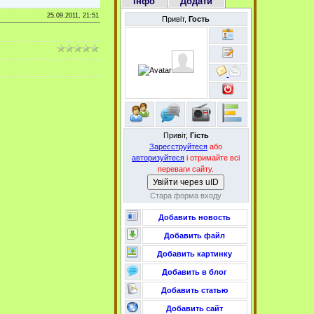
Інфо
Додати
25.09.2011, 21:51
Привіт,
Гость
Привіт,
Гість
Зареєструйтеся
або
авторизуйтеся
і отримайте всі
переваги сайту.
Увійти через uID
Стара форма входу
Добавить новость
Добавить файл
Добавить картинку
Добавить в блог
Добавить статью
Добавить сайт