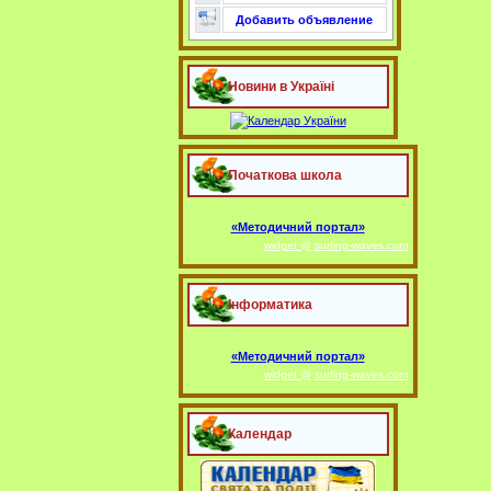
Добавить объявление
Новини в Україні
Початкова школа
«Методичний портал»
widget @
surfing-waves.com
Інформатика
«Методичний портал»
widget @
surfing-waves.com
Календар