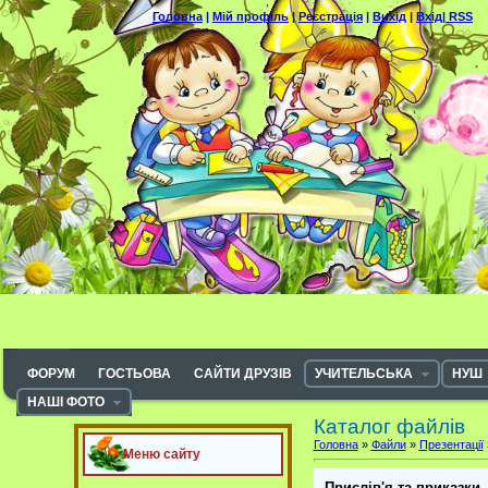
Головна
|
Мій профіль
|
Реєстрація
|
Вихід
|
Вхід|
RSS
ФОРУМ
ГОСТЬОВА
САЙТИ ДРУЗІВ
УЧИТЕЛЬСЬКА
НУШ
НАШІ ФОТО
Каталог файлів
Головна
»
Файли
»
Презентації
Меню сайту
Прислів'я та приказки