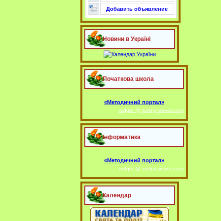
Добавить объявление
Новини в Україні
Початкова школа
«Методичний портал»
widget @
surfing-waves.com
Інформатика
«Методичний портал»
widget @
surfing-waves.com
Календар