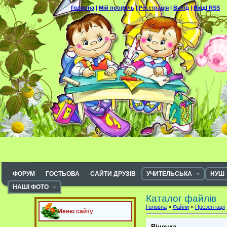
Головна
|
Мій профіль
|
Реєстрація
|
Вихід
|
Вхід|
RSS
ФОРУМ
ГОСТЬОВА
САЙТИ ДРУЗІВ
УЧИТЕЛЬСЬКА
НУШ
НАШІ ФОТО
Каталог файлів
Головна
»
Файли
»
Презентації
Меню сайту
Річечка