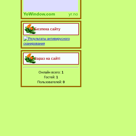
YoWindow.com
yr.no
Безпека сайту
Зараз на сайті
Онлайн всего:
1
Гостей:
1
Пользователей:
0