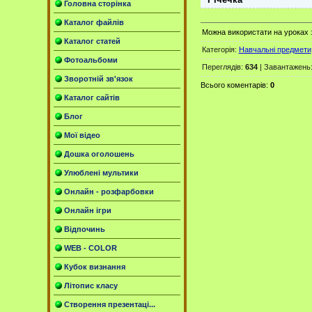
Головна сторінка
Каталог файлів
Можна використати на уроках з 
Каталог статей
Категорія
:
Навчальні предмети
Фотоальбоми
Переглядів
:
634
|
Завантажень
Зворотній зв'язок
Всього коментарів
:
0
Каталог сайтів
Блог
Мої відео
Дошка оголошень
Улюблені мультики
Онлайн - розфарбовки
Онлайн ігри
Відпочинь
WEB - COLOR
Кубок визнання
Літопис класу
Створення презентаці...