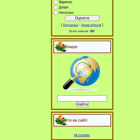
Відмінно
Добре
Непогано
[
·
]
Результаты
Архив опросов
Всего ответов:
287
Пошук
Хто на сайті
hit counter