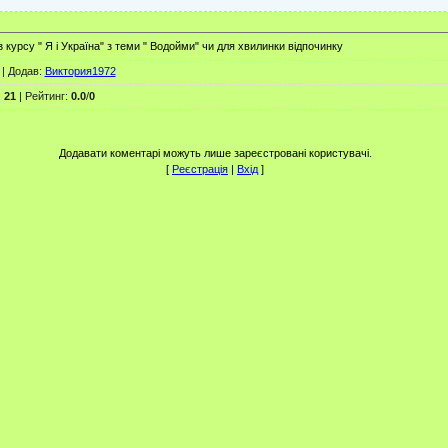
курсу " Я і Україна" з теми " Водойми" чи для хвилинки відпочинку
|
Додав
:
Виктория1972
:
21
|
Рейтинг
:
0.0
/
0
Додавати коментарі можуть лише зареєстровані користувачі.
[
Реєстрація
|
Вхід
]