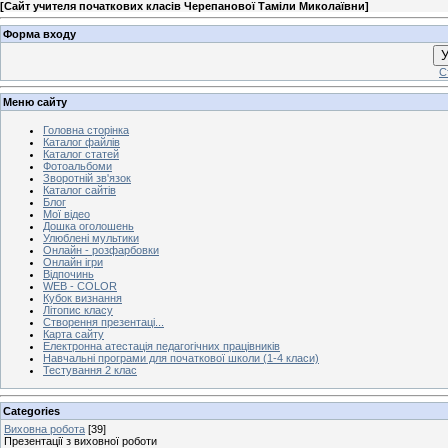
[
Сайт учителя початкових класів Черепанової Таміли Миколаївни
]
Форма входу
У
С
Меню сайту
Головна сторінка
Каталог файлів
Каталог статей
Фотоальбоми
Зворотній зв'язок
Каталог сайтів
Блог
Мої відео
Дошка оголошень
Улюблені мультики
Онлайн - розфарбовки
Онлайн ігри
Відпочинь
WEB - COLOR
Кубок визнання
Літопис класу
Створення презентаці...
Карта сайту
Електронна атестація педагогічних працівників
Навчальні програми для початкової школи (1-4 класи)
Тестування 2 клас
Categories
Виховна робота
[39]
Презентації з виховної роботи