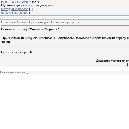
Навчальні предмети
[337]
Мультимедійні презентації до уроків
Методична робота
[1]
Фізкультхвилинки
[1]
Головна
»
Файли
»
Презентації
»
Навчальні предмети
Сенкани на тему "Символи України"
При знайомстві з рідною Україною, з її символами можливо використовувати вправу на
та інші.
Всього коментарів
:
0
Додавати коментарі м
[
Повна версія сайту