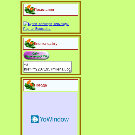
Посилання
Кнопка сайту
Погода