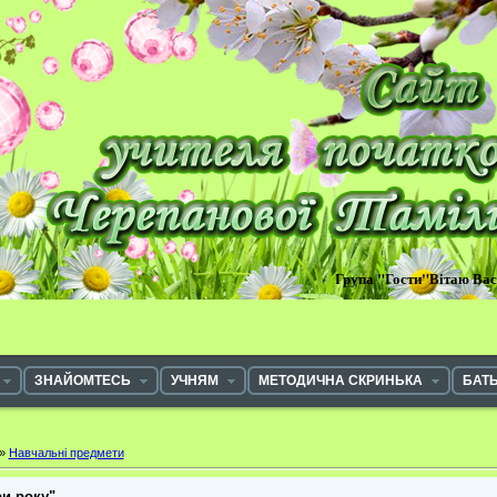
Група "Гости"Вітаю Ва
ЗНАЙОМТЕСЬ
УЧНЯМ
МЕТОДИЧНА СКРИНЬКА
БАТ
»
Навчальні предмети
ри року"