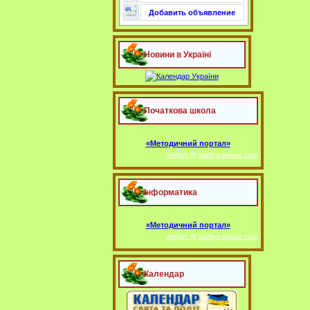
Добавить объявление
Новини в Україні
Початкова школа
«Методичний портал»
widget @
surfing-waves.com
Інформатика
«Методичний портал»
widget @
surfing-waves.com
Календар