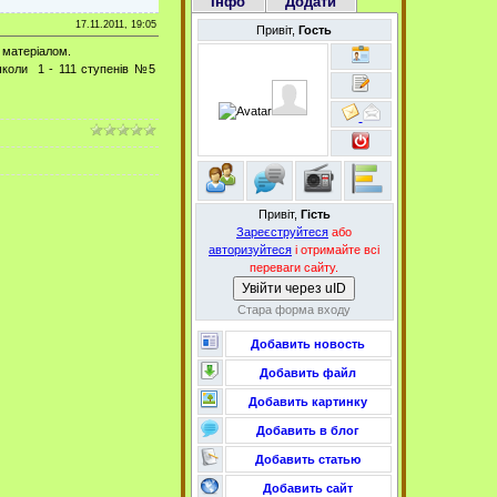
Інфо
Додати
17.11.2011, 19:05
Привіт,
Гость
 матеріалом.
 школи 1 - 111 ступенів №5
Привіт,
Гість
Зареєструйтеся
або
авторизуйтеся
і отримайте всі
переваги сайту.
Увійти через uID
Стара форма входу
Добавить новость
Добавить файл
Добавить картинку
Добавить в блог
Добавить статью
Добавить сайт