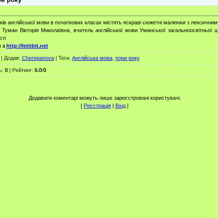
оків англійської мови в початкових класах містять яскраві сюжетні малюнки з лексичним
а Туман Вікторія Миколаївна, вчитель англійської мови Уманської загальноосвітньої
сті
и з
http://letitbit.net
|
Додав
:
Cherepanova
|
Теги
:
Англійська мова
,
пори року
ь
:
0
|
Рейтинг
:
0.0
/
0
Додавати коментарі можуть лише зареєстровані користувачі.
[
Реєстрація
|
Вхід
]