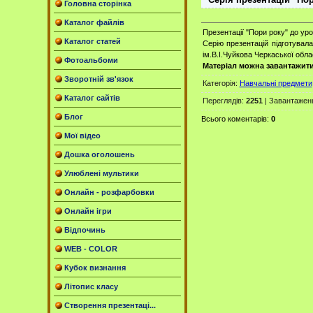
Головна сторінка
Каталог файлів
Презентації "Пори року" до ур
Каталог статей
Серію презентацій підготувал
ім.В.І.Чуйкова Черкаської обла
Фотоальбоми
Матеріал можна завантажит
Зворотній зв'язок
Категорія
:
Навчальні предмети
Каталог сайтів
Переглядів
:
2251
|
Завантажен
Блог
Всього коментарів
:
0
Мої відео
Дошка оголошень
Улюблені мультики
Онлайн - розфарбовки
Онлайн ігри
Відпочинь
WEB - COLOR
Кубок визнання
Літопис класу
Створення презентаці...