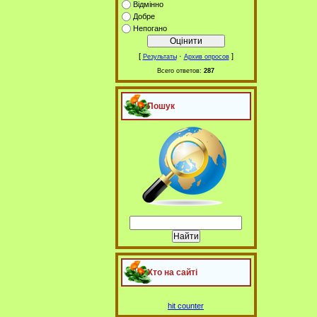
Відмінно
Добре
Непогано
[
·
]
Результаты
Архив опросов
Всего ответов:
287
Пошук
Хто на сайті
hit counter