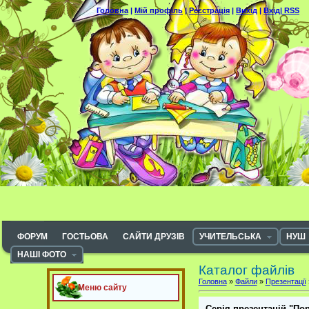
Головна
|
Мій профіль
|
Реєстрація
|
Вихід
|
Вхід|
RSS
ФОРУМ
ГОСТЬОВА
САЙТИ ДРУЗІВ
УЧИТЕЛЬСЬКА
НУШ
НАШІ ФОТО
Каталог файлів
Головна
»
Файли
»
Презентації
Меню сайту
Серія презентацій "По