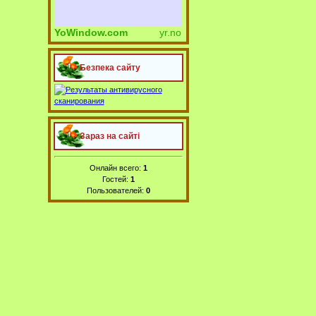
YoWindow.com
yr.no
Безпека сайту
Зараз на сайті
Онлайн всего:
1
Гостей:
1
Пользователей:
0