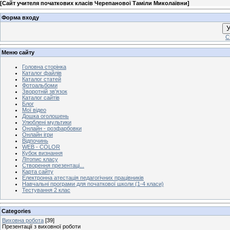
[
Сайт учителя початкових класів Черепанової Таміли Миколаївни
]
Форма входу
У
С
Меню сайту
Головна сторінка
Каталог файлів
Каталог статей
Фотоальбоми
Зворотній зв'язок
Каталог сайтів
Блог
Мої відео
Дошка оголошень
Улюблені мультики
Онлайн - розфарбовки
Онлайн ігри
Відпочинь
WEB - COLOR
Кубок визнання
Літопис класу
Створення презентаці...
Карта сайту
Електронна атестація педагогічних працівників
Навчальні програми для початкової школи (1-4 класи)
Тестування 2 клас
Categories
Виховна робота
[39]
Презентації з виховної роботи