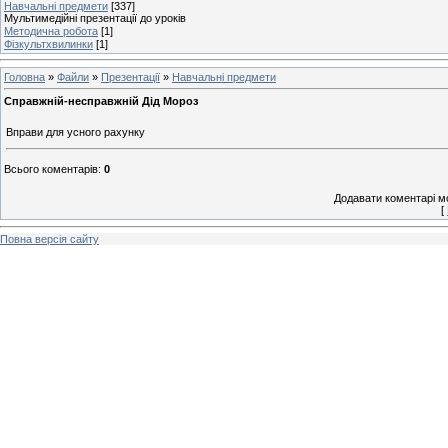
Навчальні предмети
[337]
Мультимедійні презентації до уроків
Методична робота
[1]
Фізкультхвилинки
[1]
Головна
»
Файли
»
Презентації
»
Навчальні предмети
Справжній-несправжній Дід Мороз
Вправи для усного рахунку
Всього коментарів
:
0
Додавати коментарі м
[
Повна версія сайту