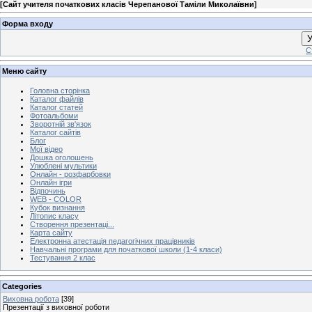
[
Сайт учителя початкових класів Черепанової Таміли Миколаївни
]
Форма входу
У
С
Меню сайту
Головна сторінка
Каталог файлів
Каталог статей
Фотоальбоми
Зворотній зв'язок
Каталог сайтів
Блог
Мої відео
Дошка оголошень
Улюблені мультики
Онлайн - розфарбовки
Онлайн ігри
Відпочинь
WEB - COLOR
Кубок визнання
Літопис класу
Створення презентаці...
Карта сайту
Електронна атестація педагогічних працівників
Навчальні програми для початкової школи (1-4 класи)
Тестування 2 клас
Categories
Виховна робота
[39]
Презентації з виховної роботи