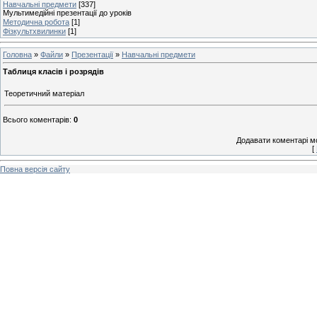
Навчальні предмети
[337]
Мультимедійні презентації до уроків
Методична робота
[1]
Фізкультхвилинки
[1]
Головна
»
Файли
»
Презентації
»
Навчальні предмети
Таблиця класів і розрядів
Теоретичний матеріал
Всього коментарів
:
0
Додавати коментарі м
[
Повна версія сайту