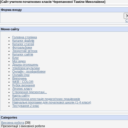
[
Сайт учителя початкових класів Черепанової Таміли Миколаївни
]
Форма входу
У
С
Меню сайту
Головна сторінка
Каталог файлів
Каталог статей
Фотоальбоми
Зворотній зв'язок
Каталог сайтів
Блог
Мої відео
Дошка оголошень
Улюблені мультики
Онлайн - розфарбовки
Онлайн ігри
Відпочинь
WEB - COLOR
Кубок визнання
Літопис класу
Створення презентаці...
Карта сайту
Електронна атестація педагогічних працівників
Навчальні програми для початкової школи (1-4 класи)
Тестування 2 клас
Categories
Виховна робота
[39]
Презентації з виховної роботи