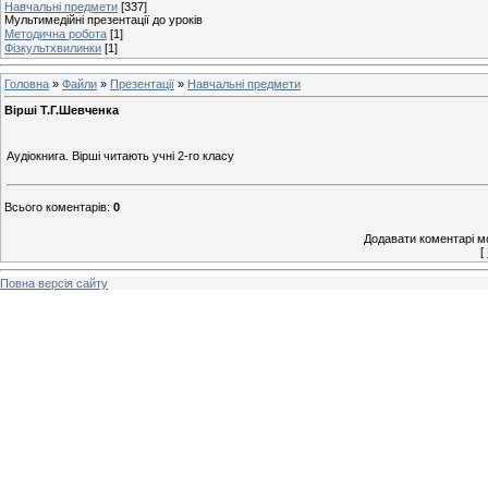
Навчальні предмети
[337]
Мультимедійні презентації до уроків
Методична робота
[1]
Фізкультхвилинки
[1]
Головна
»
Файли
»
Презентації
»
Навчальні предмети
Вірші Т.Г.Шевченка
Аудіокнига. Вірші читають учні 2-го класу
Всього коментарів
:
0
Додавати коментарі м
[
Повна версія сайту